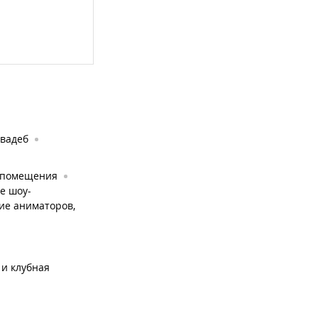
свадеб
 помещения
е шоу-
ие аниматоров,
 и клубная