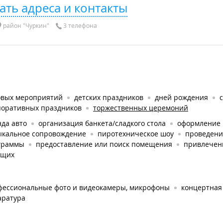
ать адреса и контакты
район "Чуркин"
3 телефона
овых мероприятий
детских праздников
дней рождения
поративных праздников
торжественных церемоний
да авто
организация банкета/сладкого стола
оформление
ыкальное сопровождение
пиротехническое шоу
проведени
граммы
предоставление или поиск помещения
привлечен
ущих
фессиональные фото и видеокамеры, микрофоны
концертная
аратура