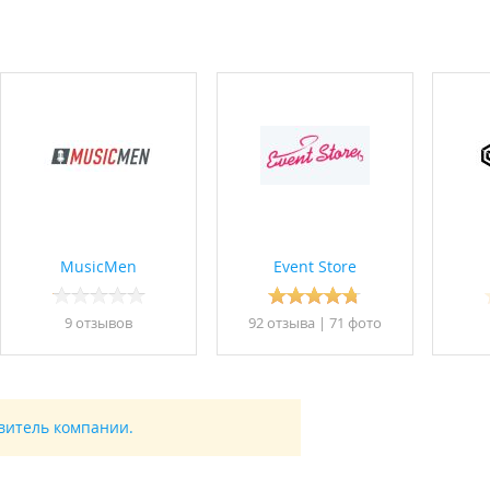
MusicMen
Event Store
9 отзывов
92 отзывa
|
71 фото
авитель компании.