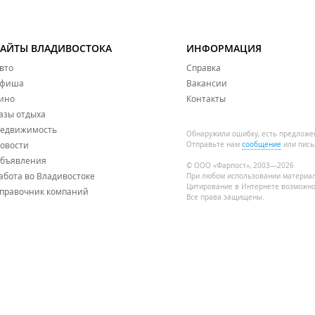
САЙТЫ ВЛАДИВОСТОКА
ИНФОРМАЦИЯ
вто
Справка
фиша
Вакансии
ино
Контакты
азы отдыха
едвижимость
Обнаружили ошибку, есть предложе
овости
Отправьте нам
сообщение
или пись
бъявления
© ООО «Фарпост», 2003—2026
абота во Владивостоке
При любом использовании материа
Цитирование в Интернете возможно
правочник компаний
Все права защищены.