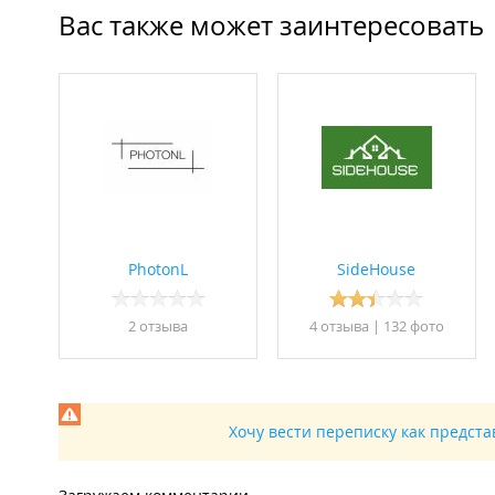
Вас также может заинтересовать
PhotonL
SideHouse
2 отзывa
4 отзывa
|
132 фото
Хочу вести переписку как предст