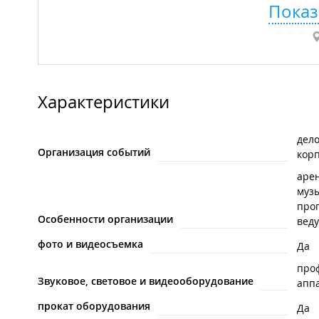
Показ
Характеристики
дел
Организация событий
кор
арен
муз
про
Особенности организации
вед
фото и видеосъемка
Да
про
Звуковое, световое и видеооборудование
апп
прокат оборудования
Да