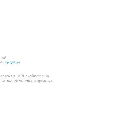
ния?
мо:
spr@VL.ru
лов
ссылка на VL.ru
обязательна.
 только при наличии гиперссылки.