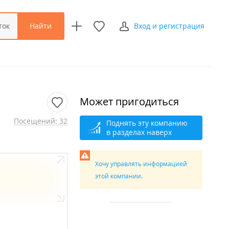
Найти
ток
Вход и регистрация
Может пригодиться
Посещений: 32
Поднять эту компанию
в разделах наверх
Хочу управлять информацией
этой компании.