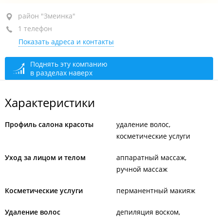
район "Змеинка", ул. Калинина, 264
район "Змеинка"
1 телефон
2-й этаж, каб. 213
Показать адреса и контакты
+7 914 343-72-66
закрыто, откроется в 09:00
Поднять эту компанию
в разделах наверх
Характеристики
Профиль салона красоты
удаление волос
косметические услуги
Уход за лицом и телом
аппаратный массаж
ручной массаж
Косметические услуги
перманентный макияж
Удаление волос
депиляция воском