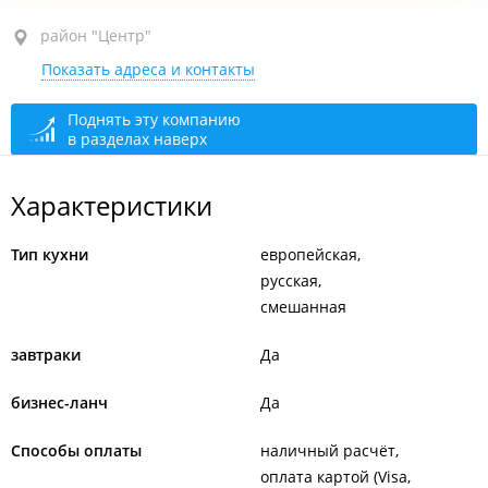
район "Центр", ул. Светланская, 5
район "Центр"
Показать адреса и контакты
открыто: 08:00–22:00
Поднять эту компанию
в разделах наверх
Характеристики
Тип кухни
европейская
русская
смешанная
завтраки
Да
бизнес-ланч
Да
Способы оплаты
наличный расчёт
оплата картой (Visa,