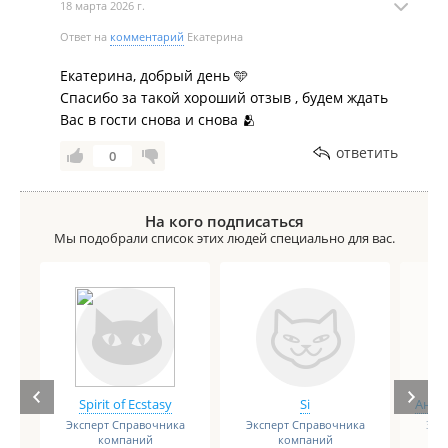
18 марта 2026 г.
Ответ на
комментарий
Екатерина
Екатерина, добрый день 🩵
Спасибо за такой хороший отзыв , будем ждать
Вас в гости снова и снова 🫂
ответить
0
На кого подписаться
Мы подобрали список этих людей специально для вас.
Spirit of Ecstasy
Si
Анге
Эксперт Справочника
Эксперт Справочника
Экс
компаний
компаний