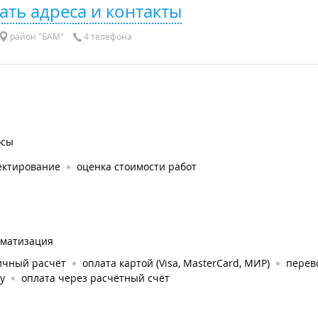
ать адреса и контакты
район "БАМ"
4 телефона
осы
ектирование
оценка стоимости работ
оматизация
ичный расчёт
оплата картой (Visa, MasterCard, МИР)
перев
у
оплата через расчётный счёт