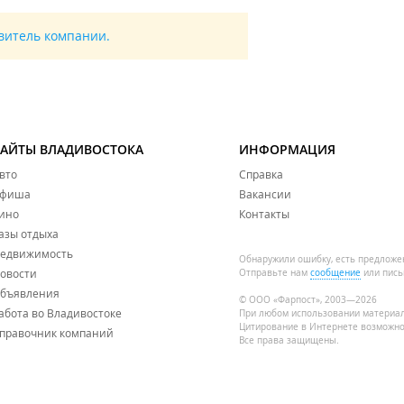
авитель компании.
САЙТЫ ВЛАДИВОСТОКА
ИНФОРМАЦИЯ
вто
Справка
фиша
Вакансии
ино
Контакты
азы отдыха
едвижимость
Обнаружили ошибку, есть предложе
овости
Отправьте нам
сообщение
или пись
бъявления
© ООО «Фарпост», 2003—2026
абота во Владивостоке
При любом использовании материа
Цитирование в Интернете возможно
правочник компаний
Все права защищены.