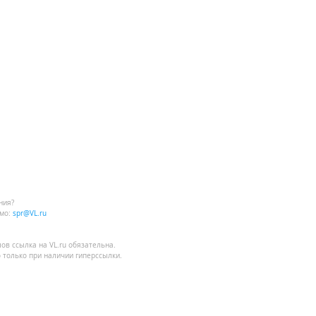
ния?
мо:
spr@VL.ru
лов
ссылка на VL.ru
обязательна.
 только при наличии гиперссылки.