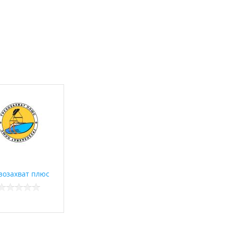
зозахват плюс