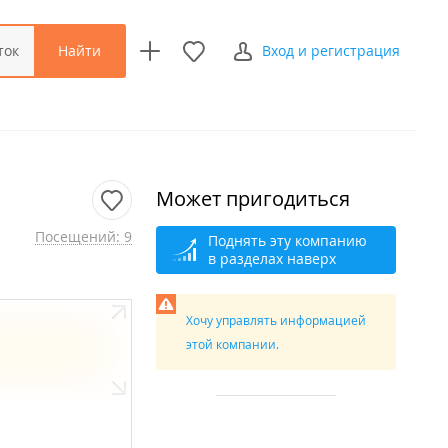
Найти
ток
Вход и регистрация
Может пригодиться
Посещений: 9
Поднять эту компанию
в разделах наверх
Хочу управлять информацией
этой компании.