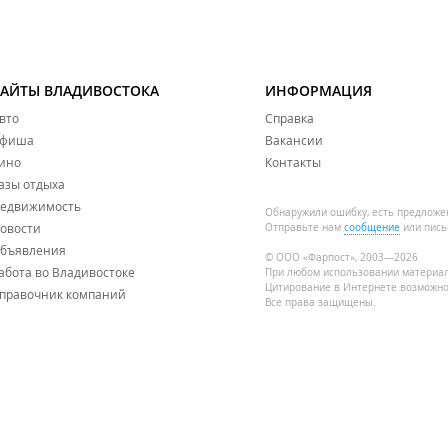
САЙТЫ ВЛАДИВОСТОКА
ИНФОРМАЦИЯ
вто
Справка
фиша
Вакансии
ино
Контакты
азы отдыха
едвижимость
Обнаружили ошибку, есть предложе
овости
Отправьте нам
сообщение
или пись
бъявления
© ООО «Фарпост», 2003—2026
абота во Владивостоке
При любом использовании материа
Цитирование в Интернете возможно
правочник компаний
Все права защищены.