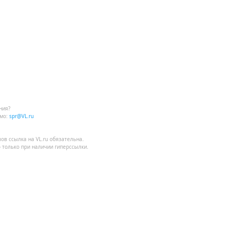
ния?
мо:
spr@VL.ru
лов
ссылка на VL.ru
обязательна.
 только при наличии гиперссылки.