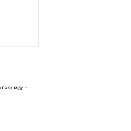
 по qr-коду