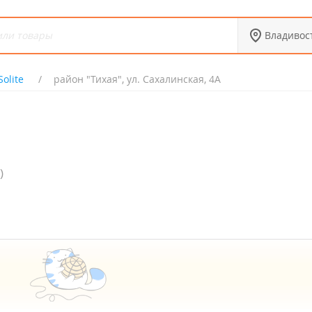
Владивос
Solite
район "Тихая", ул. Сахалинская, 4А
)