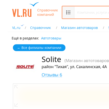
Справочник
компаний
VL.ru
Справочник
Магазин автотоваров
Ещё в разделах:
Автотовары
← Все филиалы компании
Solite
(Магазин автотоваров
район "Тихая", ул. Сахалинская, 4А
Отзывы 6