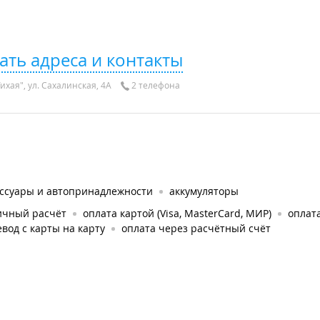
ать адреса и контакты
ихая", ул. Сахалинская, 4А
2 телефона
ессуары и автопринадлежности
аккумуляторы
ичный расчёт
оплата картой (Visa, MasterCard, МИР)
оплата
вод с карты на карту
оплата через расчётный счёт