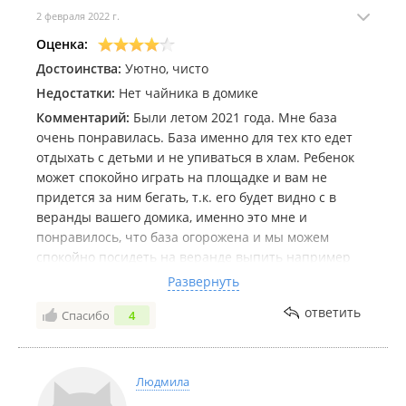
2 февраля 2022 г.
Оценка:
Достоинства:
Уютно, чисто
Недостатки:
Нет чайника в домике
Комментарий:
Были летом 2021 года. Мне база
очень понравилась. База именно для тех кто едет
отдыхать с детьми и не упиваться в хлам. Ребенок
может спокойно играть на площадке и вам не
придется за ним бегать, т.к. его будет видно с в
веранды вашего домика, именно это мне и
понравилось, что база огорожена и мы можем
спокойно посидеть на веранде выпить например
пиво, отдыхать, и спокойно наблюдать за ребенком
Развернуть
играющим на площадке. Море в пешей доступности
ответить
Спасибо
4
идти 5 минут (на берегу есть прокат сапов), при
желании всегда можно съездить в Ливадию. В
домике чисто, кровать прям большая, матрасы
хорошие, на кухне чисто. Туалеты тоже чистые, туда
Людмила
не противно заходить, да в душе слабый напор