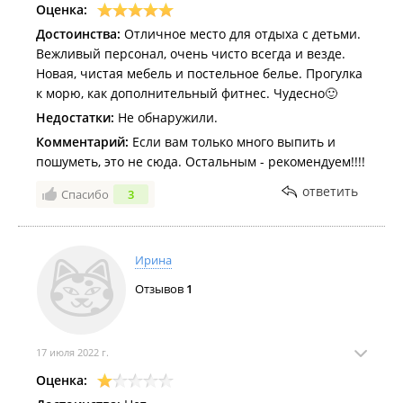
Базу рекомендую, впечатления остались
Оценка:
положительные.
Достоинства:
Отличное место для отдыха с детьми.
Вежливый персонал, очень чисто всегда и везде.
Новая, чистая мебель и постельное белье. Прогулка
к морю, как дополнительный фитнес. Чудесно🙂
Недостатки:
Не обнаружили.
Комментарий:
Если вам только много выпить и
пошуметь, это не сюда. Остальным - рекомендуем!!!!
ответить
Спасибо
3
Ирина
Отзывов
1
17 июля 2022 г.
Оценка: