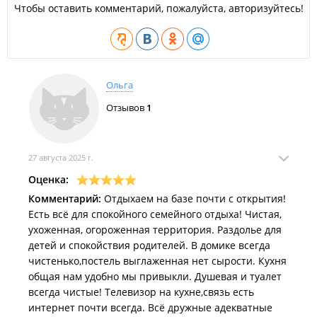
Чтобы оставить комментарий, пожалуйста, авторизуйтесь!
Огороженная и полностью освещенная территория с
круглосуточным электроснабжением;
Детская игровая площадка и детский батут;
Водоснабжение из собственной скважины;
Общий санитарный блок: душ (4 кабинки с
круглосуточной горячей водой) и туалет (4 кабинки).
Ольга
Дополнительные предложения:
Отзывов
1
Организация рыбалки.
Правила:
27 августа 2025 г.
База отдыха ориентирована на спокойный отдых,
проведение шумных развлекательных мероприятий и
Оценка:
вечеринок запрещено.
Комментарий:
Отдыхаем на базе почти с открытия!
Есть всё для спокойного семейного отдыха! Чистая,
ухоженная, огороженная территория. Раздолье для
детей и спокойствия родителей. В домике всегда
чистенько,постель выглаженная нет сырости. Кухня
общая нам удобно мы привыкли. Душевая и туалет
всегда чистые! Телевизор на кухне,связь есть
интернет почти всегда. Всё дружные адекватные