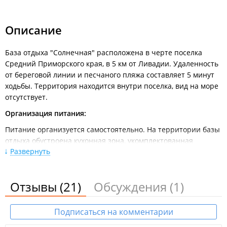
Расписание движения междугородних автобусов от
автовокзала Владивосток
Описание
Личным автотранспортом:
Из Владивостока по трассе Владивосток - Находка. Через 28 -
30 км после г. Фокино будет поворот в Душкино (на
База отдыха "Солнечная" расположена в черте поселка
Ливадию). В Душкино, необходимо повернуть направо, на
Средний Приморского края, в 5 км от Ливадии. Удаленность
дорогу ведущую в Ливадию. Не доезжая 1 км до Ливадии по
от береговой линии и песчаного пляжа составляет 5 минут
указателю «Средняя 1» необходимо повернуть налево. По
ходьбы. Территория находится внутри поселка, вид на море
грунтовой трассе 1 км до Средней и магазина "Парус".
отсутствует.
Справа от магазина по грунтовой дороге наверх.
Организация питания:
Питание организуется самостоятельно. На территории базы
отдыха обустроена кухонная зона, укомплектованная
Развернуть
газовыми плитками, микроволновой печью, электрическим
чайником, морозильной камерой, набором посуды и
обеденной зоной. В шаговой доступности рядом с базой
Отзывы
(21)
Обсуждения
(1)
работают сторонние магазины и кафе.
На территории:
Подписаться на комментарии
Беседки для отдыха;
Мангальная зона с мангалами;