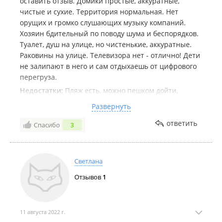
оставить отзыв. Домики простые, аккуратные,
чистые и сухие. Территория нормальная. Нет
орущих и громко слушающих музыку компаний.
Хозяин бдительный по поводу шума и беспорядков.
Туалет, душ на улице, но чистенькие, аккуратные.
Раковины на улице. Телевизора нет - отлично! Дети
не залипают в него и сам отдыхаешь от цифрового
перегруза.
Недостатки:
Пляж есть, можно пешком дойти,
нормально искупаться, минут 10, но обычный. До
Развернуть
белых песков Ливадии надо недолго ехать на
машине.
ответить
Спасибо
3
Комментарий:
Кто-то пишет, что хочет так
расслабиться и послушать громкую музыку, но
согласитесь, что такое любят не все. Хорошо, что
Светлана
есть разные базы, в том числе и такие, куда
Отзывов
1
приятно приехать с детьми и спать спокойно
ночью. И хозяин честно об этом предупреждает.
В Ливадии на 1м пляже пруд пруди, где хоть всю
ночь гуляй.
11 августа 2022 г.