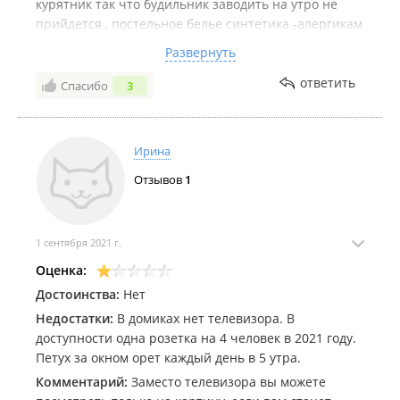
курятник так что будильник заводить на утро не
прийдется , постельное белье синтетика -алергикам
лучше брать ссобой постельное,так же как и
Развернуть
удленитель и утюг
ответить
Спасибо
3
Комментарий:
Честно говоря цена данного домика
несоответствует качеству красная цена двушка
Ирина
Отзывов
1
1 сентября 2021 г.
Оценка:
Достоинства:
Нет
Недостатки:
В домиках нет телевизора. В
доступности одна розетка на 4 человек в 2021 году.
Петух за окном орет каждый день в 5 утра.
Комментарий:
Заместо телевизора вы можете