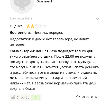
Отзывов
1
воды, но этого хватает, что бы помыться. Есть
мангалы, парковка для машин. Единственное,мне не
хватало чайника прям в домике, было бы очень
удобно, и на территории базы плохо ловит связь,
3 сентября 2021 г.
может подумать, что то с вай-фаем. В общем база
Оценка:
для тех, кто хочет спокойного отдыха, без шумных
Достоинства:
Чистота, порядок
компаний. С маленькими детьми прям идеально.
Недостатки:
В домке нет телевизора, не ловит
Спасибо вам за отдых!
интернет
Комментарий:
Данная база подойдёт только для
тихого семейного отдыха. После 22:00 не получится
посидеть отдохнуть, выпить, послушать музыку, за
это могут и выгнать. Хочется уложить спать ребёнка
и расслабиться, все мы люди и приехали отдыхать.
До моря пешком минут 10 идти, развлечений
никаких нет. Невозможно нормально принять душ,
вода еле бежит.
ответить
Спасибо
4