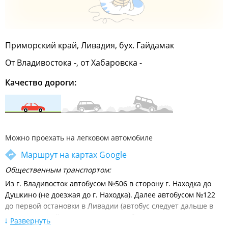
Приморский край, Ливадия, бух. Гайдамак
От Владивостока -, от Хабаровска -
Качество дороги:
Можно проехать на легковом автомобиле
Маршрут на картах Google
Общественным транспортом:
Из г. Владивосток автобусом №506 в сторону г. Находка до
Душкино (не доезжая до г. Находка). Далее автобусом №122
до первой остановки в Ливадии (автобус следует дальше в
Южно-Морской), далее на такси до базы отдыха.
Развернуть