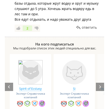
базы отдыха, которые жрут водку и орут и музыку
слушают до 5 утра. Хочешь жрать водяру едь в
лес там и ори.
Все едут отдыхать, и надо уважать друг друга
ответить
2
На кого подписаться
Мы подобрали список этих людей специально для вас.
Spirit of Ecstasy
Si
Анге
Эксперт Справочника
Эксперт Справочника
Экс
компаний
компаний