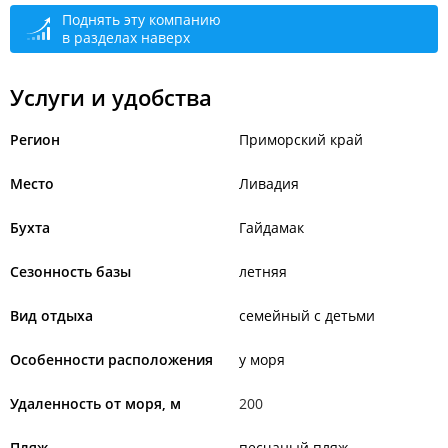
Поднять эту компанию
в разделах наверх
Услуги и удобства
Регион
Приморский край
Место
Ливадия
Бухта
Гайдамак
Сезонность базы
летняя
Вид отдыха
семейный с детьми
Особенности расположения
у моря
Удаленность от моря, м
200
Пляж
песчаный пляж