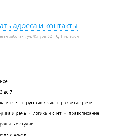
ать адреса и контакты
тья рабочая", ул. Жигура, 52
1 телефон
тное
.3 до 7
ка и счет
русский язык
развитие речи
орика и речь
логика и счет
правописание
тральные студии
ичный расчёт