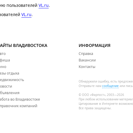
нию пользователей
VL.ru
.
ьзователей
VL.ru
.
САЙТЫ ВЛАДИВОСТОКА
ИНФОРМАЦИЯ
вто
Справка
фиша
Вакансии
ино
Контакты
азы отдыха
едвижимость
Обнаружили ошибку, есть предложе
овости
Отправьте нам
сообщение
или пись
бъявления
© ООО «Фарпост», 2003—2026
абота во Владивостоке
При любом использовании материа
Цитирование в Интернете возможно
правочник компаний
Все права защищены.