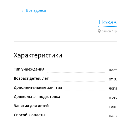
Все адреса
Показ
район "Тре
Характеристики
Тип учреждения
час
Возраст детей, лет
от 0
Дополнительные занятия
логи
Дошкольная подготовка
мот
Занятия для детей
теа
Способы оплаты
нал