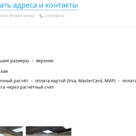
ать адреса и контакты
йон "Вторая речка"
2 телефона
ьшие размеры
верхняя
ская
ичный расчёт
оплата картой (Visa, MasterCard, МИР)
оплата
та через расчётный счёт