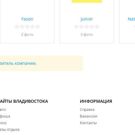
Fason
Junior
Nas
2 фото
3 фото
авитель компании.
САЙТЫ ВЛАДИВОСТОКА
ИНФОРМАЦИЯ
вто
Справка
фиша
Вакансии
ино
Контакты
азы отдыха