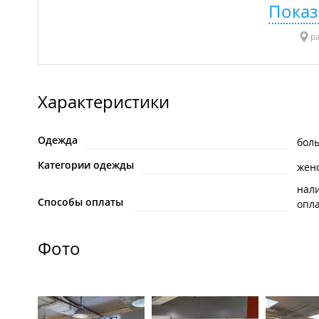
Показ
ра
Характеристики
Одежда
бол
Категории одежды
жен
нал
Способы оплаты
опла
Фото