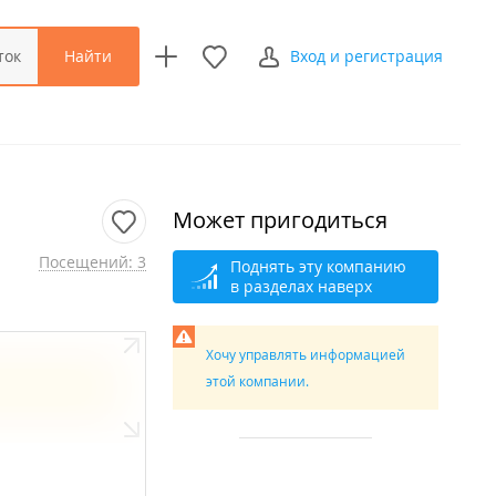
Найти
ток
Вход и регистрация
Может пригодиться
Посещений: 3
Поднять эту компанию
в разделах наверх
Хочу управлять информацией
этой компании.