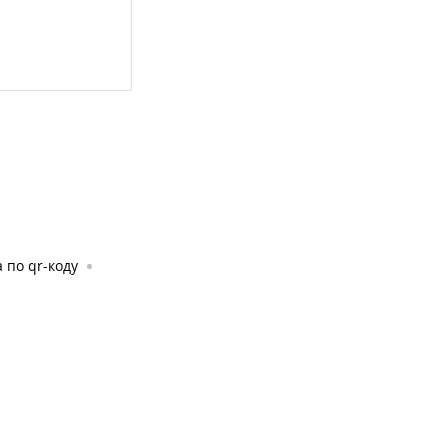
 по qr-коду