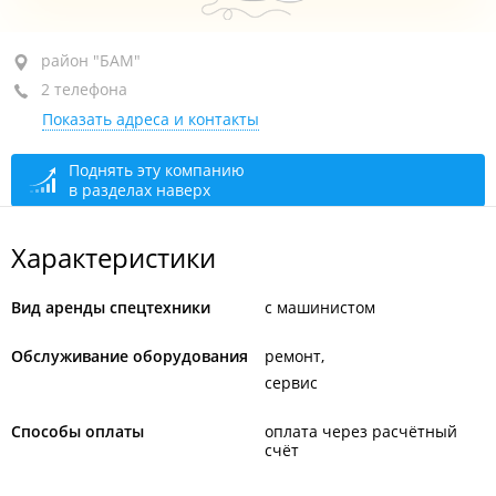
район "БАМ", ул. Днепровская, 29
район "БАМ"
2 телефона
+7 (423) 250-18-18
Показать адреса и контакты
+7 902 553-71-33
сегодня закрыто
Поднять эту компанию
в разделах наверх
Характеристики
Вид аренды спецтехники
с машинистом
Обслуживание оборудования
ремонт
сервис
Способы оплаты
оплата через расчётный
счёт