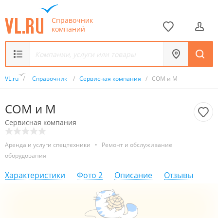
Справочник
компаний
VL.ru
/
Справочник
/
Сервисная компания
/
СОМ и М
СОМ и М
Сервисная компания
Аренда и услуги спецтехники
•
Ремонт и обслуживание
оборудования
Характеристики
Фото
2
Описание
Отзывы