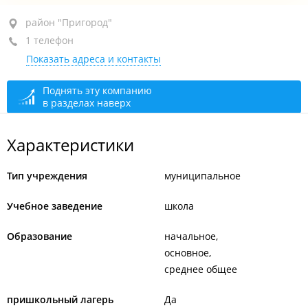
район "Пригород", ул. Артековская, 9
район "Пригород"
1 телефон
+7 (423) 230-44-56
Показать адреса и контакты
открыто, закроется через 19 мин.
Поднять эту компанию
в разделах наверх
Характеристики
Тип учреждения
муниципальное
Учебное заведение
школа
Образование
начальное
основное
среднее общее
пришкольный лагерь
Да