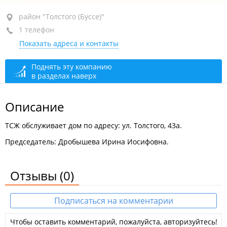
район "Толстого (Буссе)", ул. Толстого, 43А
район "Толстого (Буссе)"
1 телефон
+7 939 779-39-07
вахта
Показать адреса и контакты
По предварительному звонку
сегодня закрыто
Вахта
сегодня закрыто
Поднять эту компанию
в разделах наверх
Описание
ТСЖ обслуживает дом по адресу: ул. Толстого, 43а.
Председатель: Дробышева Ирина Иосифовна.
Отзывы
(0)
Подписаться на комментарии
Чтобы оставить комментарий, пожалуйста, авторизуйтесь!