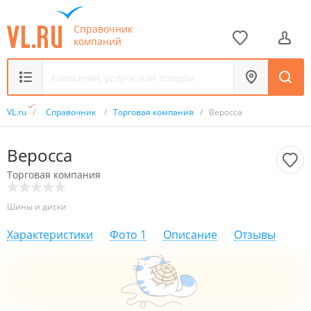
Справочник
компаний
VL.ru
/
Справочник
/
Торговая компания
/
Веросса
Веросса
Торговая компания
Шины и диски
Характеристики
Фото
1
Описание
Отзывы