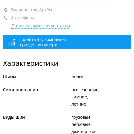
район "Эгершельд", ул. Станюковича, 46
Владивосток, Артём
4 телефона
2-й этаж, оф. 201
Показать адреса и контакты
+7 914 722-13-45
сегодня закрыто
Поднять эту компанию
в разделах наверх
Характеристики
Шины
новые
Сезонность шин
всесезонные
зимние
летние
Виды шин
грузовые
легковые
джиперские