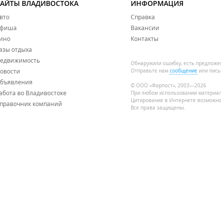
САЙТЫ ВЛАДИВОСТОКА
ИНФОРМАЦИЯ
ельные эмоции, открывают множество возможностей для новог
умственное, ментальное и физическое здоровье.
вто
Справка
фиша
Вакансии
ино
Контакты
азы отдыха
едвижимость
Обнаружили ошибку, есть предложе
овости
Отправьте нам
сообщение
или пись
бъявления
© ООО «Фарпост», 2003—2026
абота во Владивостоке
При любом использовании материа
Цитирование в Интернете возможно
правочник компаний
Все права защищены.