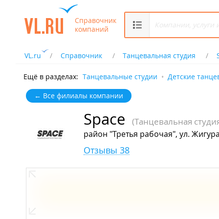
Справочник
компаний
VL.ru
Справочник
Танцевальная студия
Ещё в разделах:
Танцевальные студии
Детские танце
← Все филиалы компании
Space
(Танцевальная студи
район "Третья рабочая", ул. Жигура
Отзывы 38