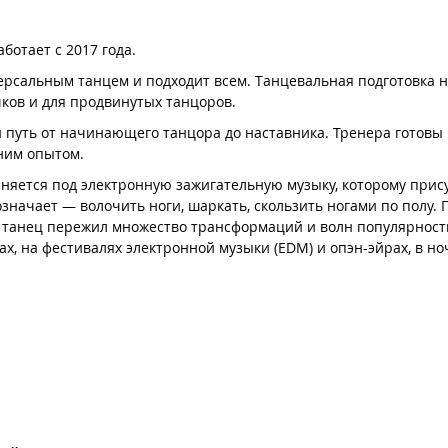
ботает с 2017 года.
ерсальным танцем и подходит всем. Танцевальная подготовка н
чков и для продвинутых танцоров.
и путь от начинающего танцора до наставника. Тренера готовы
им опытом. ​
лняется под электронную зажигательную музыку, которому при
 означает — волочить ноги, шаркать, скользить ногами по полу.
ор танец пережил множество трансформаций и волн популярнос
х, на фестивалях электронной музыки (EDM) и опэн-эйрах, в но