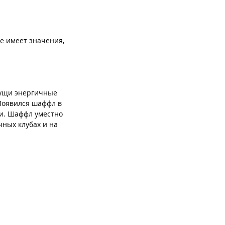
е имеет значения,
сущи энергичные
 Появился шаффл в
ти. Шаффл уместно
чных клубах и на