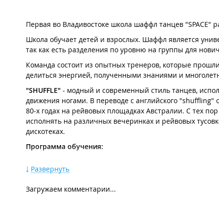
Первая во Владивостоке школа шаффл танцев "SPACE" ра
Школа обучает детей и взрослых. Шаффл является унив
так как есть разделения по уровню на группы для нови
​Команда состоит из опытных тренеров, которые прошл
делиться энергией, полученными знаниями и многолетн
"SHUFFLE"
- модный и современный стиль танцев, испо
движения ногами. В переводе с английского "shuffling"
80-х годах на рейвовых площадках Австралии. С тех п
исполнять на различных вечеринках и рейвовых тусовка
дискотеках.
Программа обучения:
разбор основных движений,
Развернуть
разучивание связок и комбинаций,
постановка номеров,
Загружаем комментарии...
фристайл,
баттлы,
джемы.