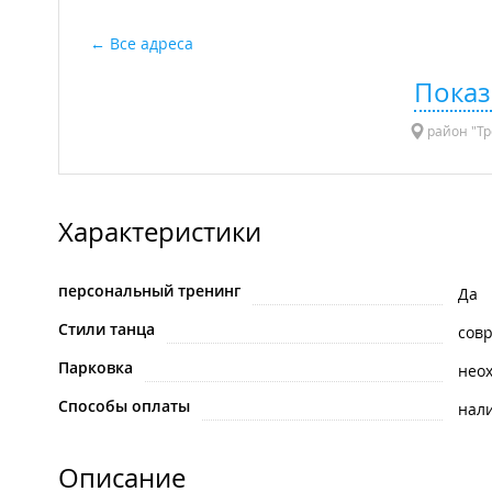
Все адреса
Показ
район "Тре
Характеристики
персональный тренинг
Да
Стили танца
сов
Парковка
нео
Способы оплаты
нал
Описание