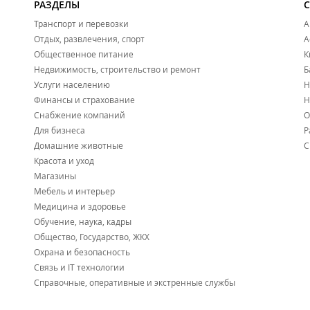
РАЗДЕЛЫ
Тренировки по шаффлу очень заряжают, дарят положит
знакомств, а самое главное - благоприятно влияют на 
Транспорт и перевозки
А
Отдых, развлечения, спорт
А
Филиал находится в ТРЦ "
Арена
".
Общественное питание
К
Недвижимость, строительство и ремонт
Б
Услуги населению
Н
Финансы и страхование
Н
Снабжение компаний
О
Для бизнеса
Р
Домашние животные
С
Красота и уход
Магазины
Мебель и интерьер
Медицина и здоровье
Обучение, наука, кадры
Общество, Государство, ЖКХ
Охрана и безопасность
Связь и IT технологии
Справочные, оперативные и экстренные службы