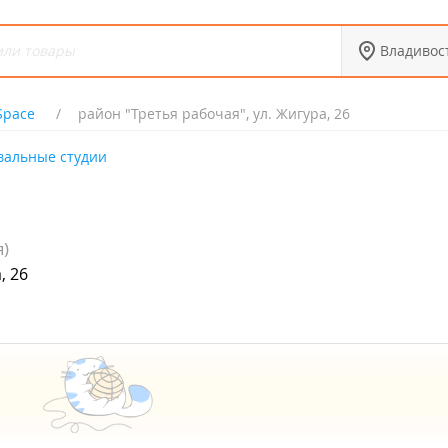
Владивос
Space
район "Третья рабочая", ул. Жигура, 26
вальные студии
я)
, 26