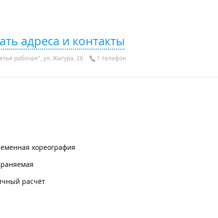
ать адреса и контакты
тья рабочая", ул. Жигура, 26
1 телефон
ременная хореография
храняемая
ичный расчёт