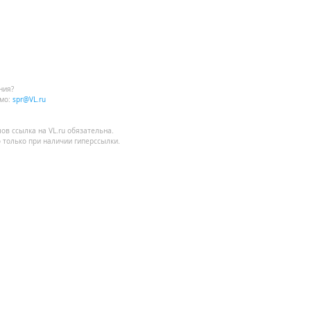
о общения и
ния?
мо:
spr@VL.ru
лов
ссылка на VL.ru
обязательна.
 только при наличии гиперссылки.