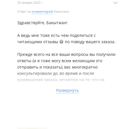
26 января 2023 г.
Ответ на
комментарий
Бакытжан
Здравствуйте, Бакытжан!
А ведь мне тоже есть чем поделиться с
читающими отзывы 😃 по поводу вашего заказа.
Прежде всего на все ваши вопросы вы получили
ответы (и я тоже могу всем желающим это
отправить и показать), вас многократно
консультировали до, во время и после
размещения заказа, несмотря на то, что на
сайте, где вы заказали спальник русским языком
Развернуть
написано, что прямыми продажами
производитель не занимается.
Там же написано, что дистанционно можно
заказать лишь тот ввриант спальника, что
представлен на главной странице сайта. Вы же