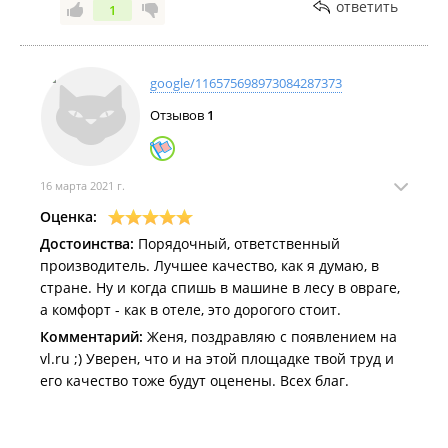
начади вносить свои изменения с момента
ответить
1
заказа и вам пошли навстречу, равно как и
ответили на все ваши вопросы, что тоже
подтверждено перепиской.
google/116575698973084287373
В видео и на абсолютно всех фото, как на сайте
Отзывов
1
так и в ютубе виден конструктив боковых
элементов спальника, который не вызвал у вас
вопросов при заказе - именно такой констуктив и
16 марта 2021 г.
был использован в вашем спальнике. О том, что
Оценка:
вода мокрая вас тоже не предупреждали, ибо это
Достоинства:
Порядочный, ответственный
очевидно, когда вы покупаете воду, например.
производитель. Лучшее качество, как я думаю, в
стране. Ну и когда спишь в машине в лесу в овраге,
После отправки вам спальника прямо в форме
а комфорт - как в отеле, это дорогого стоит.
заказа была предосталена инструкция по
установке изделия, которую вы благополучно
Комментарий:
Женя, поздравляю с появлением на
проигнорировали, как и многое из вам
vl.ru ;) Уверен, что и на этой площадке твой труд и
написанного и сказанного. Прочитав
его качество тоже будут оценены. Всех благ.
инструкцию, при адекватном уровне
конвертации написанного в понимание, можно
увидеть, что ваш спальник элементарно сдвинут