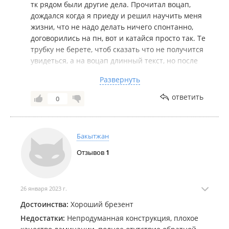
тк рядом были другие дела. Прочитал воцап,
дождался когда я приеду и решил научить меня
жизни, что не надо делать ничего спонтанно,
договорились на пн, вот и катайся просто так. Те
трубку не берете, чтоб сказать что не получится
увидеться, а на воцап длинный текст, но после
того как я сказал что нахожусь у ваших ворот. Не
Развернуть
лень было писать длинный длинный
текст(обучающий жизни), а трубку не буду брать,
ответить
0
дождусь когда приедешь и обрадую что так
делать не надо. Вот такие мысли и цели у вас в
голове. Поучить!!! Величие дело такое! Конечно
Бакытжан
спальники человек делает, куда уж нам
Отзывов
1
26 января 2023 г.
Достоинства:
Хороший брезент
Недостатки:
Непродуманная конструкция, плохое