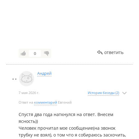
календаре - это еще не повод громко обижаться
гневными отзывами, обвиняя меня в том, что вас
не встретил и не убил свой выходной на тупое
объяснение, когда наступает понедельник.
Удачи!
ответить
0
Андрей
7 мая 2026 г.
История беседы (2)
Ответ на
комментарий
Евгений
Спустя два года наткнулся на ответ. Внесем
ясность))
Человек прочитал мое сообщение(на звонок
трубку не взял), о том что я собираюсь заскочить,