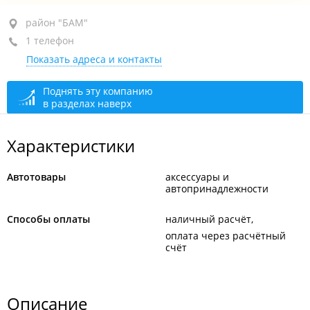
район "БАМ", ул. Днепровская, 92 кор. 3
район "БАМ"
1 телефон
+7 914 707-32-31
Показать адреса и контакты
сегодня закрыто
Поднять эту компанию
в разделах наверх
Характеристики
Автотовары
аксессуары и
автопринадлежности
Способы оплаты
наличный расчёт
оплата через расчётный
счёт
Описание