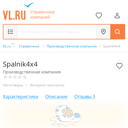
Справочник
компаний
VL.ru
/
Справочник
/
Производственная компания
/
Spalnik4x4
Spalnik4x4
Производственная компания
Автотовары
•
Интернет-магазины
Характеристики
Описание
Отзывы
3