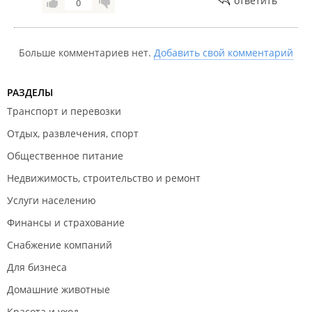
ответить
0
В остальном, я могу лишь сказать, что и за три
месяца можно уничтожить любой продукт, имея
талант в адекватном подходе к продукту, что вы
Больше комментариев нет.
Добавить свой комментарий
недвусмысленно и демонстрируете начиная с
2021 года, при этом пользуясь тем, спальником,
который был вам сделан во Владивостоке и
РАЗДЕЛЫ
отправлен в Казахстан.
Транспорт и перевозки
С прошедшими вас праздниками, Бакытжан, и
Отдых, развлечения, спорт
всего наилучшего 👋
Общественное питание
Недвижимость, строительство и ремонт
Услуги населению
Финансы и страхование
Снабжение компаний
Для бизнеса
Домашние животные
Красота и уход