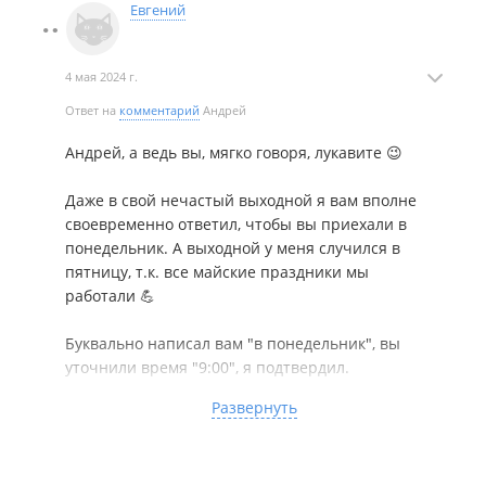
Евгений
4 мая 2024 г.
Ответ на
комментарий
Андрей
Андрей, а ведь вы, мягко говоря, лукавите 😉
Даже в свой нечастый выходной я вам вполне
своевременно ответил, чтобы вы приехали в
понедельник. А выходной у меня случился в
пятницу, т.к. все майские праздники мы
работали 💪
Буквально написал вам "в понедельник", вы
уточнили время "9:00", я подтвердил.
И после этого вы приехали в пятницу, потому что
Развернуть
вам так захотелось.
Если вы не в состоянии найти понедеоьник на