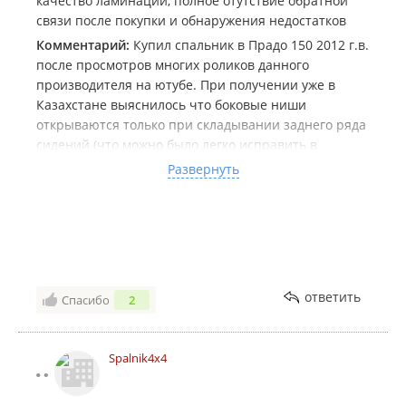
качество ламинации, полное отутствие обратной
связи после покупки и обнаружения недостатков
Комментарий:
Купил спальник в Прадо 150 2012 г.в.
после просмотров многих роликов данного
производителя на ютубе. При получении уже в
Казахстане выяснилось что боковые ниши
открываются только при складывании заднего ряда
сидений (что можно было легко исправить в
конструкции, и о чем Евгений умолчал при
Развернуть
продаже), щели в боковых заглушках по 2-3 см (о
чем ему сразу сообщил, и на что был получен ответ
что это норма) Через пару месяцев эксплуатации
вздулся пузырями ламинат на 3-х дверцах. Написал
продавцу сообщение об этом, скинул ему видео
данного косяка, после чего он просто перестал
ответить
Спасибо
2
отвечать в ватсапе. Также при использовании как
спального места не получится открывать задние
двери изнутри, что делает в целом использование
Spalnik4x4
неудобным. Поскольку вылазить через передний
ряд сидений это конкретный гемор. Кому нужно
могу скинуть видео.