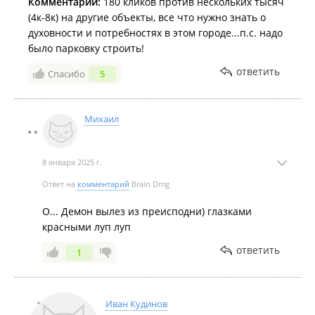
Комментарий:
180 кликов против нескольких тысяч
(4к-8к) на другие объекты, все что нужно знать о
духовности и потребностях в этом городе...п.с. надо
было парковку строить!
ответить
Спасибо
5
Михаил
8 января 2025 г.
Ответ на
комментарий
Brain Dmg
О... Демон вылез из преисподни) глазками
красными луп луп
ответить
1
Иван Кудинов