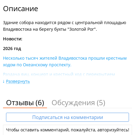
Описание
Здание собора находится рядом с центральной площадью
Владивостока на берегу бухты "Золотой Рог".
Новости:
2026 год
Несколько тысяч жителей Владивостока прошли крестным
ходом по Океанскому проспекту​.
Раздача яиц, концерт и крестный ход с перекрытием
Океанского проспекта: в воскресенье во Владивостоке
Развернуть
отметят Пасху​.
2025 год
Отзывы
(6)
Обсуждения
(5)
Крестный ход и праздник на площади: православные
Владивостока отмечают Светлую Пасху.
Подписаться на комментарии
Икона Пресвятой Богородицы «Умиление» прибыла во
Владивосток – с 11 января её покажут в Спасо-
Чтобы оставить комментарий, пожалуйста, авторизуйтесь!