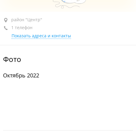
район "Центр", ул. Светланская, 38/40 стр. 2
район "Центр"
1 телефон
+7 950 282-39-91
Показать адреса и контакты
сегодня закрыто
Фото
Октябрь 2022