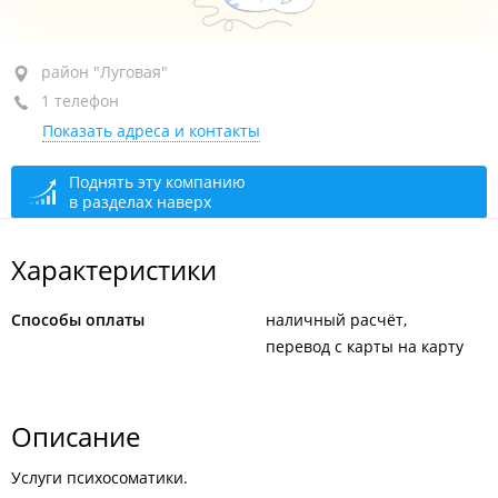
район "Луговая", ул. Трамвайная, 14Б
район "Луговая"
1 телефон
2-й этаж, за "Оперативной полиграфией"
Показать адреса и контакты
+7 908 991-94-30
По предварительной записи
сегодня закрыто
Поднять эту компанию
в разделах наверх
Характеристики
Способы оплаты
наличный расчёт
перевод с карты на карту
Описание
Услуги психосоматики.