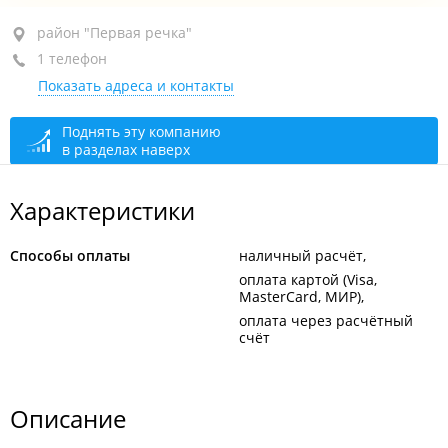
район "Первая речка", пр-т Острякова, 5
район "Первая речка"
1 телефон
3-й этаж, оф. 312
Показать адреса и контакты
+7 902 524-50-29
закрыто, откроется в 11:00
Поднять эту компанию
в разделах наверх
Характеристики
Способы оплаты
наличный расчёт
оплата картой (Visa,
MasterCard, МИР)
оплата через расчётный
счёт
Описание