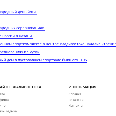
ародный день йоги​.
ародных соревнованиях​.
 России в Казани​.
влённом спорткомплексе в центре Владивостока начались трени
оревнованиях в Якутии
.
вый дом в пустовавшем спортзале бывшего ТГЭУ
.
САЙТЫ ВЛАДИВОСТОКА
ИНФОРМАЦИЯ
вто
Справка
фиша
Вакансии
ино
Контакты
азы отдыха