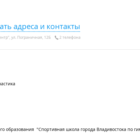
ать адреса и контакты
нтр", ул. Пограничная, 12Б
2 телефона
настика
 образования "Спортивная школа города Владивостока по ги