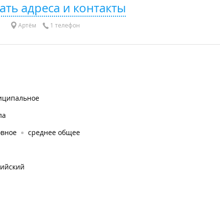
ать адреса и контакты
Артём
1 телефон
иципальное
ла
овное
среднее общее
лийский