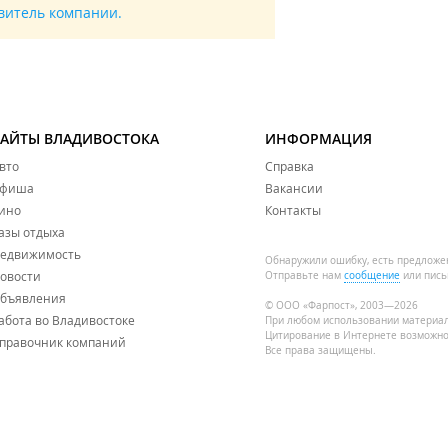
авитель компании.
САЙТЫ ВЛАДИВОСТОКА
ИНФОРМАЦИЯ
вто
Справка
фиша
Вакансии
ино
Контакты
азы отдыха
едвижимость
Обнаружили ошибку, есть предложе
овости
Отправьте нам
сообщение
или пись
бъявления
© ООО «Фарпост», 2003—2026
абота во Владивостоке
При любом использовании материа
Цитирование в Интернете возможно
правочник компаний
Все права защищены.