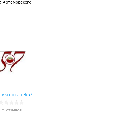
а Артёмовского
няя школа №57
29 отзывов