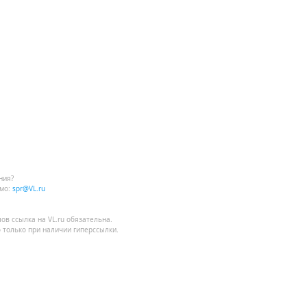
ния?
мо:
spr@VL.ru
лов
ссылка на VL.ru
обязательна.
 только при наличии гиперссылки.