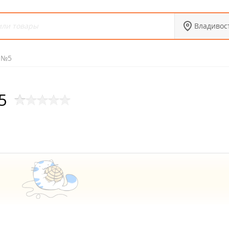
Владивос
 №5
5