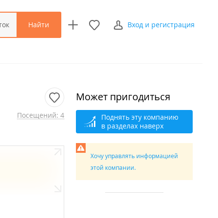
Найти
ток
Вход и регистрация
Может пригодиться
Посещений: 4
Поднять эту компанию
в разделах наверх
Хочу управлять информацией
этой компании.