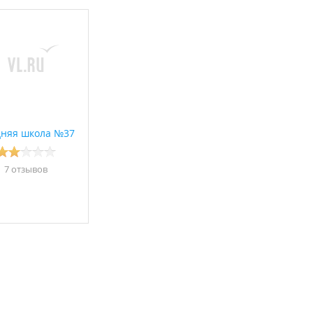
няя школа №37
7 отзывов
ока с углубленным