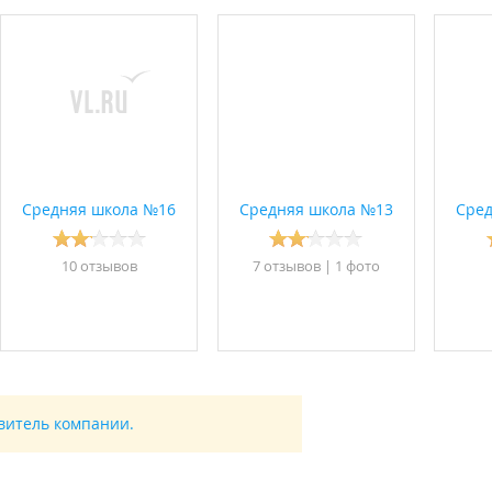
Средняя школа №16
Средняя школа №13
Сред
10 отзывов
7 отзывов
|
1 фото
спортивный, актовый зал.
дение "Средняя общеобразовательная школа №12 г. Владивост
авитель компании.