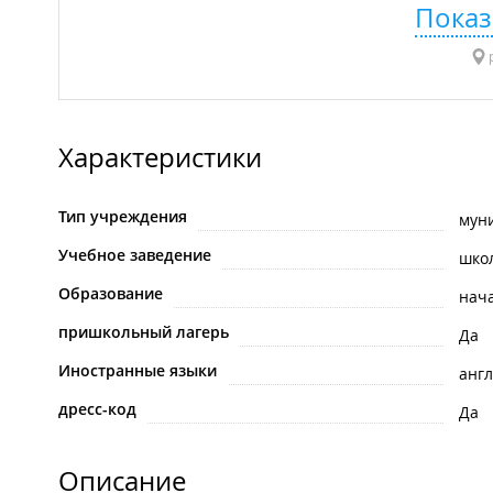
Показ
р
Характеристики
Тип учреждения
мун
Учебное заведение
шко
Образование
нач
пришкольный лагерь
Да
Иностранные языки
анг
дресс-код
Да
Описание