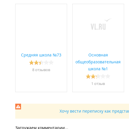
ул. Первая: все дома;
ул. Плещеева: все дома;
ул. Пятая: все дома;
ул. Роберта Баха: все дома;
ул. Салтыкова: все дома;
ул. Сахарный Ключ: все дома;
ул. Седьмая: все дома;
ул. Третья: все дома;
ул. Тринадцатая: все дома;
ул. Успенского: 3, 9, 17, 30, 32, 47, 50, 52, 54;
ул. Четвертая: все дома;
Средняя школа №73
Основная
ул. Шевченко: все дома;
общеобразовательная
ул. Шестая: все дома;
школа №1
8 отзывов
ул. Штормовая: все дома;
ул. Яблоневая: все дома;
ул. Яхтовая: все дома.
1 отзыв
Игровые комнаты, телевизоры, видеотека, библиотека, 
Муниципальное бюджетное общеобразовательное учреж
изучением предметов эстетического цикла".
Хочу вести переписку как предст
Загружаем комментарии...