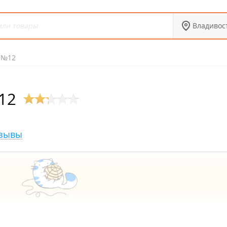
Владивос
 №12
12
зывы