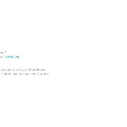
ния?
мо:
spr@VL.ru
лов
ссылка на VL.ru
обязательна.
 только при наличии гиперссылки.