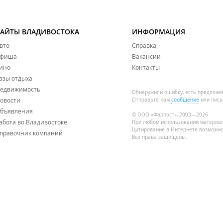
САЙТЫ ВЛАДИВОСТОКА
ИНФОРМАЦИЯ
вто
Справка
фиша
Вакансии
ино
Контакты
азы отдыха
едвижимость
Обнаружили ошибку, есть предложе
овости
Отправьте нам
сообщение
или пись
бъявления
© ООО «Фарпост», 2003—2026
абота во Владивостоке
При любом использовании материа
Цитирование в Интернете возможно
правочник компаний
Все права защищены.