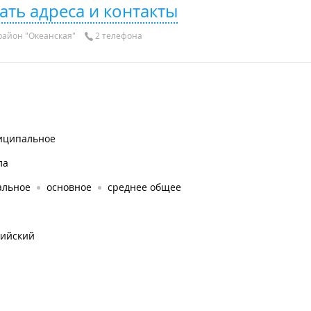
ать адреса и контакты
айон "Океанская"
2 телефона
иципальное
ла
альное
основное
среднее общее
лийский