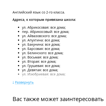
Английский язык со 2-го класса.
Адреса, к которым привязана школа:
ул. Абрикосовая: все дома;
пер. Абрикосовый: все дома;
ул. Айвазовского: все дома;
ул. Апухтина: все дома;
ул. Бакунина: все дома;
ул. Барсовая: все дома;
ул. Белинского: все дома;
ул. Восьмая: все дома;
ул. Вторая: все дома;
ул. Грушевая: все дома;
ул. Девятая: все дома;
ул. Изюбриевая: все дома;
пер. Канатный: все дома;
Развернуть
ул. Клевера: все дома;
ул. Короленко: все дома;
ул. Майкова: все дома;
ул. Маковского: 58, 73, 74, 80, 80а, 80б, 80в, 88а, 89, 8
Вас также может заинтересовать
145, 161, 163, 169, 169а, 169/1, 171, 171а, 175, 179, 18
250, 254;