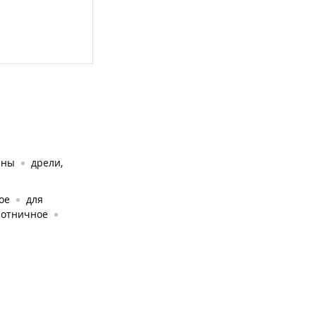
ины
дрели,
ое
для
лотничное