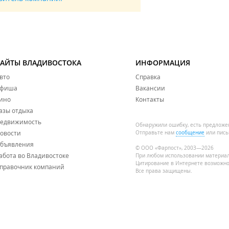
САЙТЫ ВЛАДИВОСТОКА
ИНФОРМАЦИЯ
вто
Справка
фиша
Вакансии
ино
Контакты
азы отдыха
едвижимость
Обнаружили ошибку, есть предложе
овости
Отправьте нам
сообщение
или пись
бъявления
© ООО «Фарпост», 2003—2026
абота во Владивостоке
При любом использовании материа
Цитирование в Интернете возможно
правочник компаний
Все права защищены.