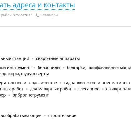
ать адреса и контакты
район "Столетие"
1 телефон
льные станции
сварочные аппараты
ной инструмент
бензопилы
болгарки, шлифовальные маш
фораторы, шуруповерты
ерительное и геодезическое
гидравлическое и пневматическ
онных работ
для малярных работ
слесарное
столярно-п
зер
виброинструмент
евообрабатывающее
строительное