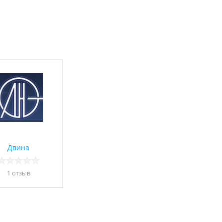
Двина
1 отзыв