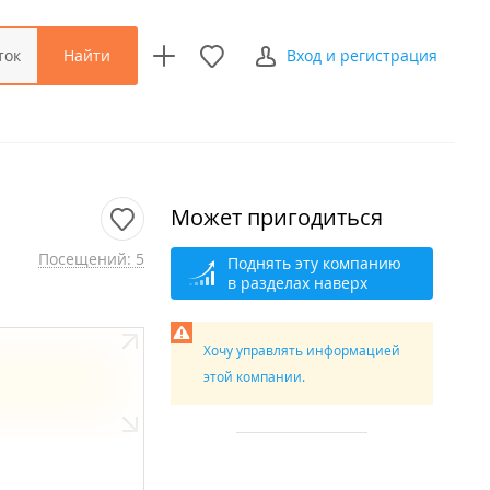
Найти
ток
Вход и регистрация
Может пригодиться
Посещений: 5
Поднять эту компанию
в разделах наверх
Хочу управлять информацией
этой компании.