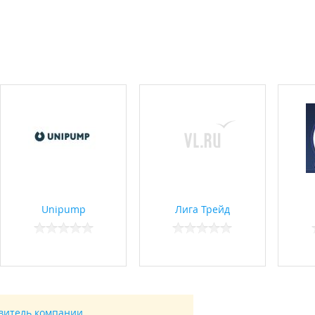
орные;
ex, sds max, с горизонтальным или вертикальным двигателем;
ельные, монтажные;
10; 25; 43; 75 квт.);
ощности;
Unipump
Лига Трейд
сцентриковые);
рты – мозайки);
авитель компании.