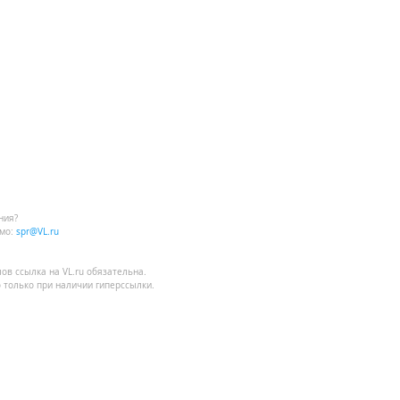
ния?
мо:
spr@VL.ru
лов
ссылка на VL.ru
обязательна.
 только при наличии гиперссылки.