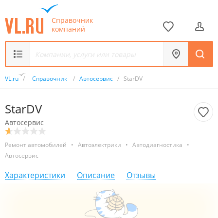
Справочник
компаний
VL.ru
/
Справочник
/
Автосервис
/
StarDV
StarDV
Автосервис
Ремонт автомобилей
•
Автоэлектрики
•
Автодиагностика
•
Автосервис
Характеристики
Описание
Отзывы