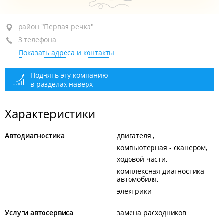
район "Первая речка", ул. Комсомольская, 10В
район "Первая речка"
3 телефона
+7 994 004-99-13
Показать адреса и контакты
+7 904 628-29-83
+7 (423) 298-29-83
Поднять эту компанию
в разделах наверх
сегодня закрыто
Характеристики
Автодиагностика
двигателя
компьютерная - сканером
ходовой части
комплексная диагностика
автомобиля
электрики
Услуги автосервиса
замена расходников