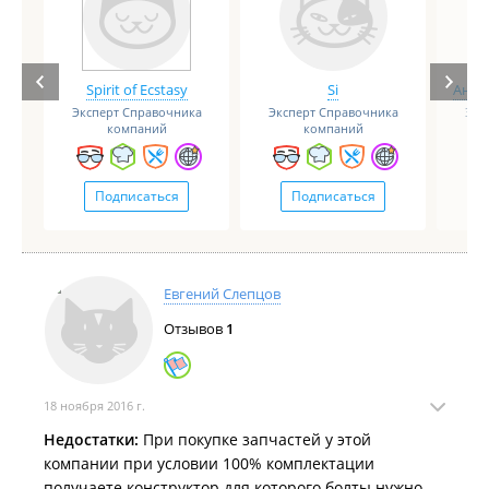
Spirit of Ecstasy
Si
Анге
Эксперт Справочника
Эксперт Справочника
Экс
компаний
компаний
Подписаться
Подписаться
Евгений Слепцов
Отзывов
1
18 ноября 2016 г.
Недостатки:
При покупке запчастей у этой
компании при условии 100% комплектации
получаете конструктор для которого болты нужно