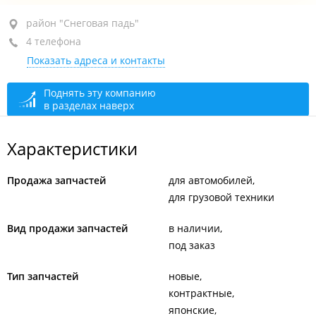
район "Снеговая падь", ул. Бородинская, 26 стр. 14
район "Снеговая падь"
4 телефона
+7 (423) 268-57-71
Показать адреса и контакты
+7 (423) 268-57-72
+7 902 482-57-71
Поднять эту компанию
в разделах наверх
+7 950 287-15-36
сегодня закрыто
Характеристики
Продажа запчастей
для автомобилей
для грузовой техники
Вид продажи запчастей
в наличии
под заказ
Тип запчастей
новые
контрактные
японские