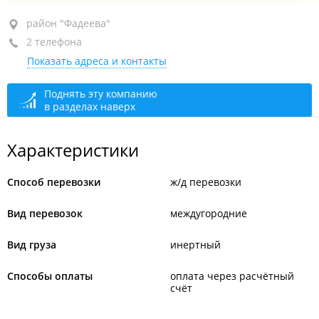
район "Фадеева", ул. Фадеева, 51В стр. 4
район "Фадеева"
2 телефона
2-й этаж, оф. 15
Показать адреса и контакты
+7 (423) 278-85-38
+7 (423) 278-85-36
Поднять эту компанию
в разделах наверх
сегодня закрыто
Характеристики
Способ перевозки
ж/д перевозки
Вид перевозок
междугородние
Вид груза
инертный
Способы оплаты
оплата через расчётный
счёт