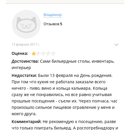
напряженного трудового дня.
Друг заказал пиво известной марки, которое судя по
Владимир
запаху, тоже свежестью не отличалось. К пиву в
качестве закуски, были заказаны копченые кольца
Отзывов
5
кальмара, запашистые, как свежие грибы в
сосновом бору.
13 февраля 2017 г.
Кии, которые были выданы нам для игры,
Оценка:
отличались особой кривизной, аки турецкие сабли,
играть ими можно разве что из-за угла. Я понимаю,
Достоинства:
Сами бильярдные столы, инвентарь,
что сложно уследить за таким многочисленным
интерьер
инвентарем, но коли вы называетесь "бильярдным
Недостатки:
Были 13 февраля на День рождения.
клубом", будьте добры хотя бы изредка производить
При том что кухня не работала заказали всего
инспекцию и выявлять совсем уж плохие
ничего - пиво, вино и кольца кальмара. Кольца
экземпляры.
сразу же не понравились, но все равно учитывая
прошлые посещения - съели их. Через полчаса, час
В общем и целом, проведя в этом заведении чуть
произошло сильное пищевое отравление у меня и
меньше часа, было предпринято единогласное
моего друга.
решение покинуть это "прекрасное" место и
Комментарий:
Не рекомендую к посещению, разве
насладиться прелестями другого заведения.
что только поиграть бильярд. А роспотребнадзору и