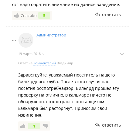
За сим прощаюсь, никому не советую посещать сей
сэс надо обратить внимание на данное заведение.
"клуб".
ответить
Спасибо
5
Администратор
19 марта 2018 г.
Ответ на
комментарий
Владимир
Здравствуйте, уважаемый посетитель нашего
бильярдного клуба. После этого случая нас
посетил роспотребнадзор. Бильярд прошёл эту
проверку на отлично, в кальмаре ничего не
обнаружено, но контракт с поставщиком
кальмара был расторгнут. Приносим свои
извинения.
ответить
1