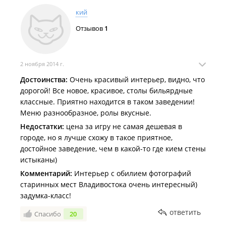
бильярдном клубе. Понимаю, что кухня - далеко не
кий
главное направление заведения, но, если
приезжаешь голодный после работы и есть
Отзывов
1
желание не только поиграть, но и поесть - лучше
уточнять данный вопрос заранее.
2 ноября 2014 г.
Достоинства:
Очень красивый интерьер, видно, что
дорогой! Все новое, красивое, столы бильярдные
классные. Приятно находится в таком заведении!
Меню разнообразное, ролы вкусные.
Недостатки:
цена за игру не самая дешевая в
городе, но я лучше схожу в такое приятное,
достойное заведение, чем в какой-то где кием стены
истыканы)
Комментарий:
Интерьер с обилием фотографий
старинных мест Владивостока очень интересный)
задумка-класс!
ответить
Спасибо
20