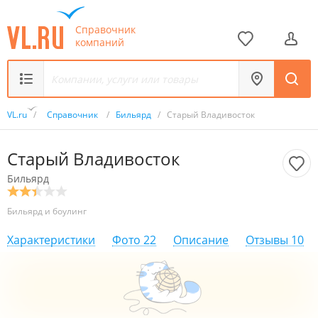
Справочник
компаний
VL.ru
/
Справочник
/
Бильярд
/
Старый Владивосток
Старый Владивосток
Бильярд
Бильярд и боулинг
Характеристики
Фото
22
Описание
Отзывы
10