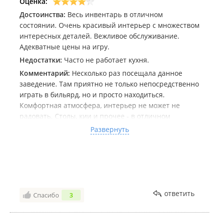
Оценка:
Достоинства:
Весь инвентарь в отличном
состоянии. Очень красивый интерьер с множеством
интересных деталей. Вежливое обслуживание.
Адекватные цены на игру.
Недостатки:
Часто не работает кухня.
Комментарий:
Несколько раз посещала данное
заведение. Там приятно не только непосредственно
играть в бильярд, но и просто находиться.
Комфортная атмосфера, интерьер не может не
радовать. Столы, кии и прочее - в отличном
состоянии.
Развернуть
Единственный недостаток, который я могла бы
выделить: во все посещения не работала кухня:
либо полностью, либо не было возможности
приготовить роллы в связи с отсутствием повара-
сушиста, поэтому, если приходили голодные -
ответить
Спасибо
3
играли час и уходили вместо того чтоб продлить
свое время нахождения в этом замечательном