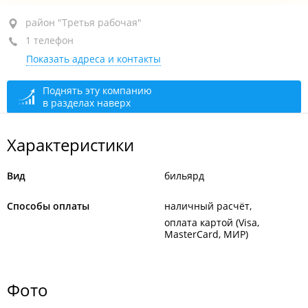
район "Третья рабочая", пр-т Народный, 19
район "Третья рабочая"
1 телефон
1-й этаж
Показать адреса и контакты
+7 914 698-57-18
открыто: 18:00–01:00
Поднять эту компанию
в разделах наверх
Характеристики
Вид
бильярд
Способы оплаты
наличный расчёт
оплата картой (Visa,
MasterCard, МИР)
Фото