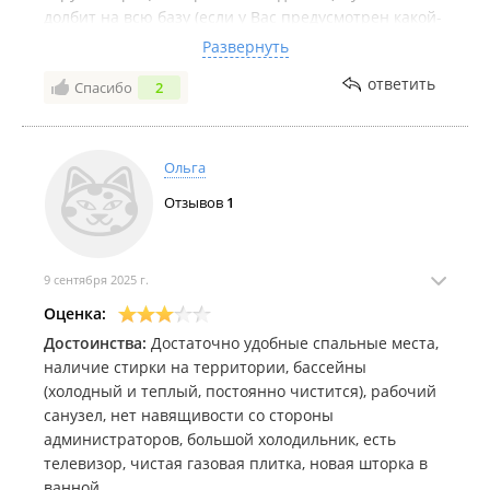
долбит на всю базу (если у Вас предусмотрен какой-
то дневной сон,обратите внимание),маты
Развернуть
круглосуточно не стихая, администратор вынесла
ответить
Спасибо
2
замечание-они её только обсмеяли и вот и всё
решение ситуации. Остальные семьи детей
попрятали,из бассейна повытаскивали. Плевки в
бассейн и распитие спиртных напитков прям с
Ольга
громкими комментариями на всю базу возле
Отзывов
1
бассейна,что конкретно они выпивают!!!! Если едете
с детьми задумайтесь! Или уточняйте кто будет
проживать в Ваше время вместе с Вами на базе
9 сентября 2025 г.
Оценка:
Достоинства:
Достаточно удобные спальные места,
наличие стирки на территории, бассейны
(холодный и теплый, постоянно чистится), рабочий
санузел, нет навящивости со стороны
администраторов, большой холодильник, есть
телевизор, чистая газовая плитка, новая шторка в
ванной.