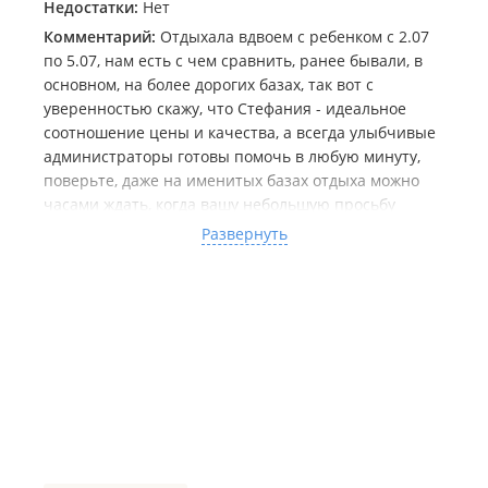
Недостатки:
Нет
Комментарий:
Отдыхала вдвоем с ребенком с 2.07
по 5.07, нам есть с чем сравнить, ранее бывали, в
основном, на более дорогих базах, так вот с
уверенностью скажу, что Стефания - идеальное
соотношение цены и качества, а всегда улыбчивые
администраторы готовы помочь в любую минуту,
поверьте, даже на именитых базах отдыха можно
часами ждать, когда вашу небольшую просьбу
выполнят. Жили мы в домике стандарт, очень
Развернуть
удобно, что домики все стоят отдельно, а не
сплошняком, как во всех гостевых домах на
Грушевой улице. В номере чисто, никаких
посторонних запахов, всегда хороший напор
горячей воды. В номерах «стандарт» нет полотенец
и посуды, но ее достаточно на общей кухне.
На очень большой 🔥 веранде: газовая плита,
холодильник с морозилкой, чайник.
Мы из тех отдыхающих, кто возит все с собой,
возможно, в номерах других категорий есть это все.