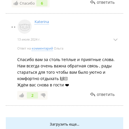
Лучше уточнять.
ответить
Спасибо
6
Нам не было принципиально.
Территория вся в брусчатке, хорошая детская зона,
всегда чистый и теплый бассейн. Две парковки и
Katerina
очень близко к морю.
Однозначно будем советовать вашу базу, и сами
вернемся, если будут места 👏.
13 июля 2024 г.
Отдельный плюс: можно с собачкой. И без доплат.
Ответ на
комментарий
Ольга
😊🔥
Спасибо вам за столь теплые и приятные слова.
Нам всегда очень важна обратная связь , рады
стараться для того чтобы вам было уютно и
комфортно отдыхать 🙌🏻
Ждём вас снова в гости ❤️
ответить
2
Загрузить еще...