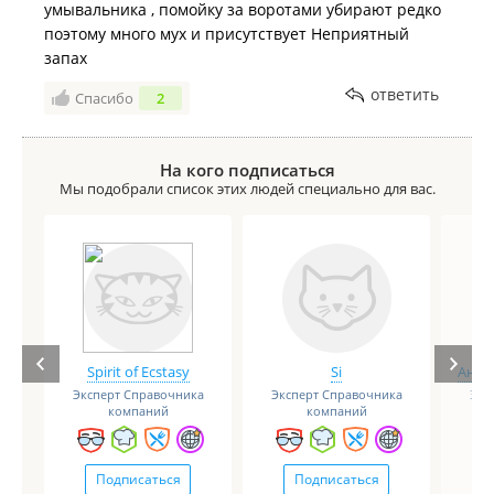
умывальника , помойку за воротами убирают редко
поэтому много мух и присутствует Неприятный
запах
ответить
Спасибо
2
На кого подписаться
Мы подобрали список этих людей специально для вас.
Spirit of Ecstasy
Si
Анге
Эксперт Справочника
Эксперт Справочника
Экс
компаний
компаний
Подписаться
Подписаться