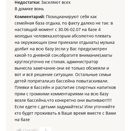
Недостатки:
Заселяют всех
В домике вонь
Комментарий:
Позицианируют себя как
семейная база отдыха, по факту далеко не так: в
настоящий момент с 30.06-02.07 на базе 4
молодых человека,которым абсолютно плевать
на окружающих (они приехали отдыхать) музыка
долбит на всю базу (если у Вас предусмотрен
какой-то дневной сон,обратите внимание),маты
круглосуточно не стихая, администратор
вынесла замечание-они её только обсмеяли и
вот и всё решение ситуации. Остальные семьи
детей попрятали,из бассейна повытаскивали.
Плевки в бассейн и распитие спиртных напитков
прям с громкими комментариями на всю базу
возле бассейна,что конкретно они выпивают!!!!
Если едете с детьми задумайтесь! Или уточняйте
кто будет проживать в Ваше время вместе с Вами
на базе
Спасибо
2