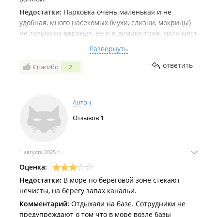
Недостатки:
Парковка очень маленькая и не
удобная, много насекомых (мухи, слизни, мокрицы)
не только на веранде, но и в домике тоже, мало мест
хранения в таунхаусе (на 6 человек одна стойка и
Развернуть
два маленьких стеллажа), зона кухни запущенная и
только на веранде, мерзкий, вонючий пляж с
ответить
Спасибо
2
запахом канализации,
Комментарий:
Несоответствие цены и качества
проживания. Не самая плохая база, в целом чуть
Антон
ниже среднего, но больше не приедем. Подубитая
Отзывов
1
база.
1 августа 2025 г.
Оценка:
Недостатки:
В море по береговой зоне стекают
нечисты, на берегу запах канальи.
Комментарий:
Отдыхали на базе. Сотрудники не
предупреждают о том что в море возле базы