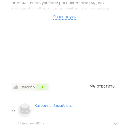
номера, очень удобное расположение рядом с
теплым бассейном, очень удобно, что есть кухня в
номере.
Развернуть
Кстати, отдельный плюс для всех: стоимость аренды
домиков в сентябре в Ливадии очень приятная. А
погода не хуже летней, бассейн с подогревом спасет
даже в облачную погоду.
Надеюсь, следующим летом получится снова
приехать именно на вашу базу! 🔥
ответить
Спасибо
3
Катерина Измайлова
17 февраля 2025 г.