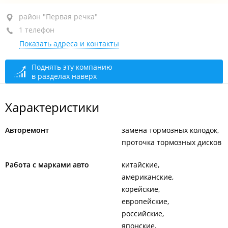
район "Первая речка", ул. Мельниковская, 101
район "Первая речка"
1 телефон
+7 (423) 248-61-33
Показать адреса и контакты
закрыто, откроется в 09:00
Поднять эту компанию
в разделах наверх
Характеристики
Авторемонт
замена тормозных колодок
проточка тормозных дисков
Работа с марками авто
китайские
американские
корейские
европейские
российские
японские