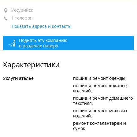
Уссурийск, ул. Тимирязева, 56
Уссурийск
1 телефон
ТЦ "Доходный дом", каб. 5
Показать адреса и контакты
+7 908 966-32-62
открыто: 10:00–18:00
Поднять эту компанию
в разделах наверх
Характеристики
Услуги ателье
пошив и ремонт одежды
пошив и ремонт кожаных
изделий
пошив и ремонт домашнего
текстиля
пошив и ремонт меховых
изделий
ремонт кожгалантереи и
сумок