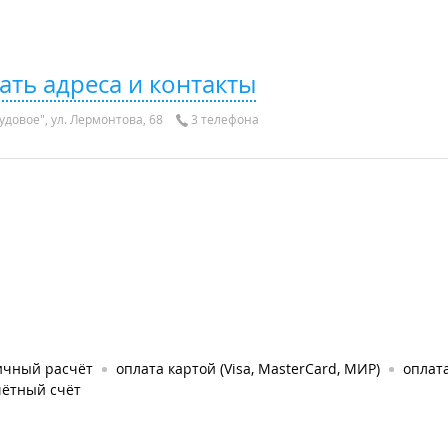
ать адреса и контакты
удовое", ул. Лермонтова, 68
3 телефона
ичный расчёт
оплата картой (Visa, MasterCard, МИР)
оплат
чётный счёт