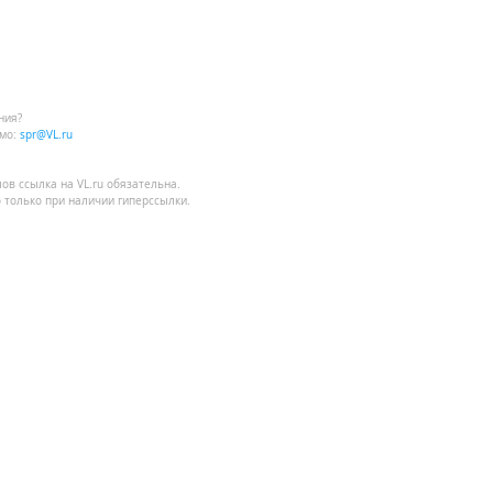
ния?
мо:
spr@VL.ru
лов
ссылка на VL.ru
обязательна.
 только при наличии гиперссылки.