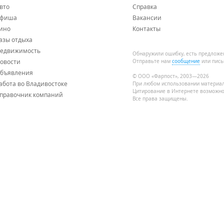
вто
Справка
фиша
Вакансии
ино
Контакты
азы отдыха
едвижимость
Обнаружили ошибку, есть предложе
овости
Отправьте нам
сообщение
или пись
бъявления
© ООО «Фарпост», 2003—2026
абота во Владивостоке
При любом использовании материа
Цитирование в Интернете возможно
правочник компаний
Все права защищены.