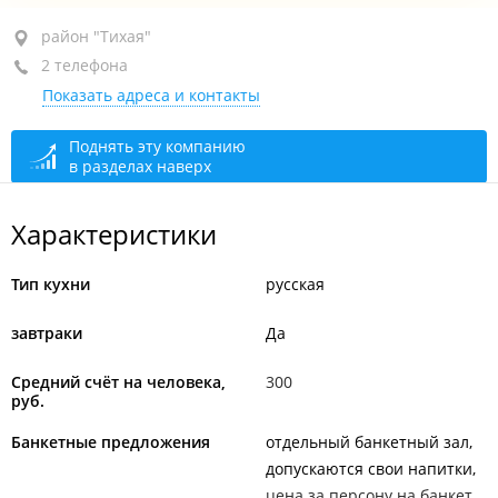
район "Тихая", ул. Командорская, 11
район "Тихая"
2 телефона
+7 902 555-35-58
Показать адреса и контакты
+7 (423) 255-62-20
открыто, закроется через 43 мин.
Поднять эту компанию
в разделах наверх
Характеристики
Тип кухни
русская
завтраки
Да
Средний счёт на человека,
300
руб.
Банкетные предложения
отдельный банкетный зал
допускаются свои напитки
цена за персону на банкет,