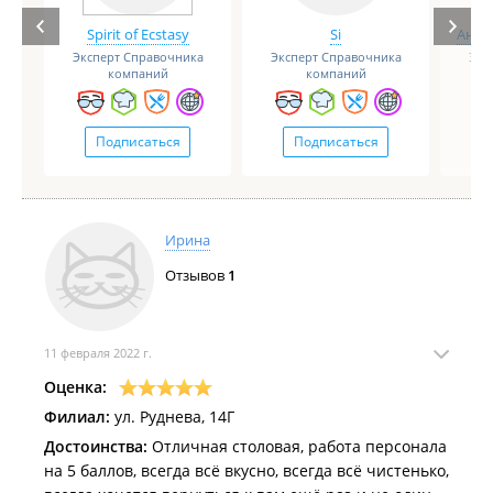
Spirit of Ecstasy
Si
Анге
Эксперт Справочника
Эксперт Справочника
Экс
компаний
компаний
Подписаться
Подписаться
Ирина
Отзывов
1
11 февраля 2022 г.
Оценка:
Филиал:
ул. Руднева, 14Г
Достоинства:
Отличная столовая, работа персонала
на 5 баллов, всегда всё вкусно, всегда всё чистенько,