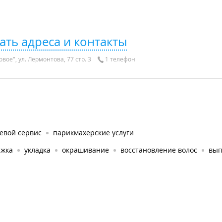
ать адреса и контакты
вое", ул. Лермонтова, 77 стр. 3
1 телефон
евой сервис
парикмахерские услуги
ижка
укладка
окрашивание
восстановление волос
вып