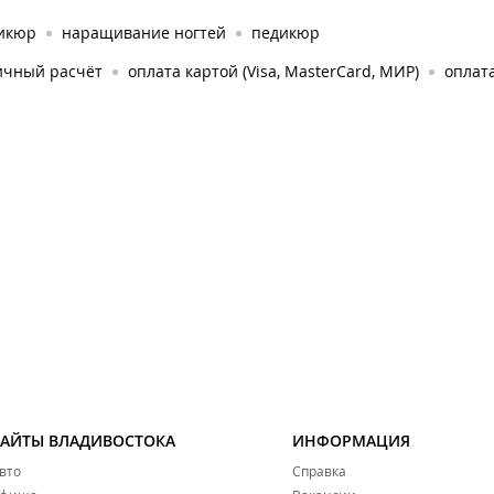
икюр
наращивание ногтей
педикюр
ичный расчёт
оплата картой (Visa, MasterCard, МИР)
оплата
САЙТЫ ВЛАДИВОСТОКА
ИНФОРМАЦИЯ
вто
Справка