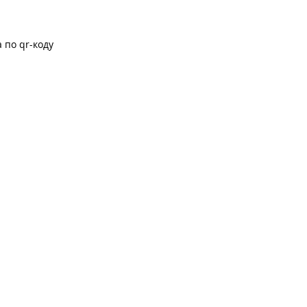
 по qr-коду