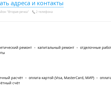
ать адреса и контакты
йон "Вторая речка"
2 телефона
метический ремонт
капитальный ремонт
отделочные рабо
оты
ичный расчёт
оплата картой (Visa, MasterCard, МИР)
оплат
чётный счёт