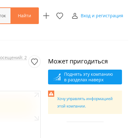
Найти
ток
Вход и регистрация
осещений: 2
Может пригодиться
Поднять эту компанию
в разделах наверх
Хочу управлять информацией
этой компании.