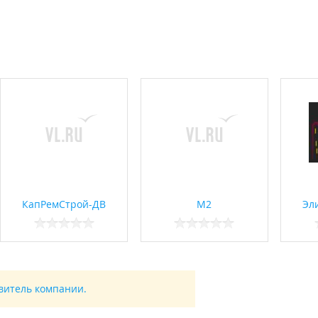
КапРемСтрой-ДВ
М2
Эл
авитель компании.