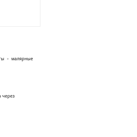
ты
малярные
а через