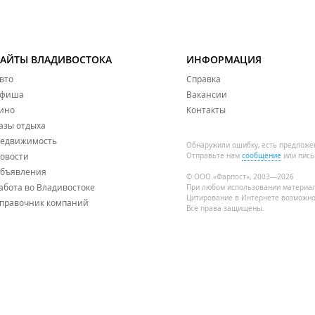
САЙТЫ ВЛАДИВОСТОКА
ИНФОРМАЦИЯ
вто
Справка
фиша
Вакансии
ино
Контакты
азы отдыха
едвижимость
Обнаружили ошибку, есть предложе
овости
Отправьте нам
сообщение
или пись
бъявления
© ООО «Фарпост», 2003—2026
абота во Владивостоке
При любом использовании материа
Цитирование в Интернете возможно
правочник компаний
Все права защищены.