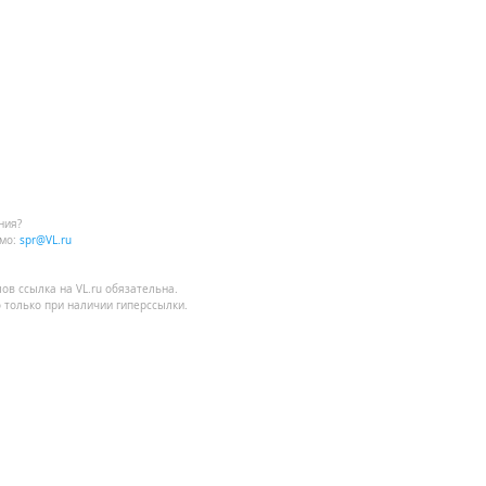
ния?
мо:
spr@VL.ru
лов
ссылка на VL.ru
обязательна.
 только при наличии гиперссылки.