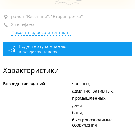
район "Весенняя", ул. Рыбацкая, 56
район "Весенняя", "Вторая речка"
2 телефона
сегодня закрыто
Показать адреса и контакты
Поднять эту компанию
в разделах наверх
Характеристики
Возведение зданий
частных
административных
промышленных
дачи
бани
быстровозводимые
сооружения