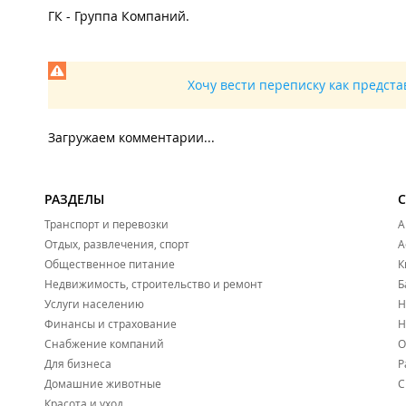
ГК - Группа Компаний.
Хочу вести переписку как предст
Загружаем комментарии...
РАЗДЕЛЫ
Транспорт и перевозки
А
Отдых, развлечения, спорт
А
Общественное питание
К
Недвижимость, строительство и ремонт
Б
Услуги населению
Н
Финансы и страхование
Н
Снабжение компаний
О
Для бизнеса
Р
Домашние животные
С
Красота и уход