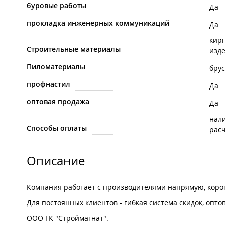
буровые работы
Да
прокладка инженерных коммуникаций
Да
кир
Строительные материалы
изде
Пиломатериалы
брус
профнастил
Да
оптовая продажа
Да
нал
Способы оплаты
рас
Описание
Компания работает с производителями напрямую, корот
Для постоянных клиентов - гибкая система скидок, опто
ООО ГК "Строймагнат".