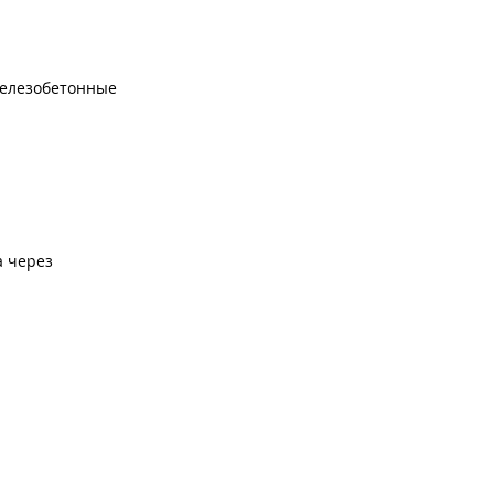
елезобетонные
а через