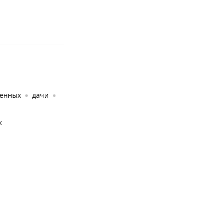
енных
дачи
к