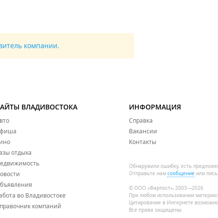
авитель компании.
САЙТЫ ВЛАДИВОСТОКА
ИНФОРМАЦИЯ
вто
Справка
фиша
Вакансии
ино
Контакты
азы отдыха
едвижимость
Обнаружили ошибку, есть предложе
овости
Отправьте нам
сообщение
или пись
бъявления
© ООО «Фарпост», 2003—2026
абота во Владивостоке
При любом использовании материа
Цитирование в Интернете возможно
правочник компаний
Все права защищены.