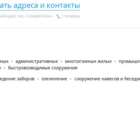
ать адреса и контакты
ий край, пос. Соловей-Ключ
1 телефон
тных
административных
многоэтажных жилых
промышл
и
быстровозводимые сооружения
ведение заборов
озеленение
сооружение навесов и беседо