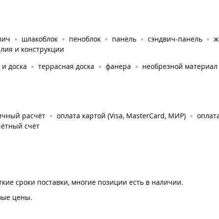
пич
шлакоблок
пеноблок
панель
сэндвич-панель
ж
лия и конструкции
 и доска
террасная доска
фанера
необрезной материал
ичный расчёт
оплата картой (Visa, MasterCard, МИР)
оплат
чётный счёт
кие сроки поставки, многие позиции есть в наличии.
вые цены.