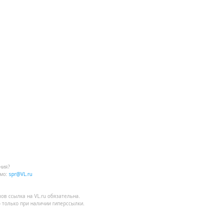
ния?
мо:
spr@VL.ru
лов
ссылка на VL.ru
обязательна.
 только при наличии гиперссылки.