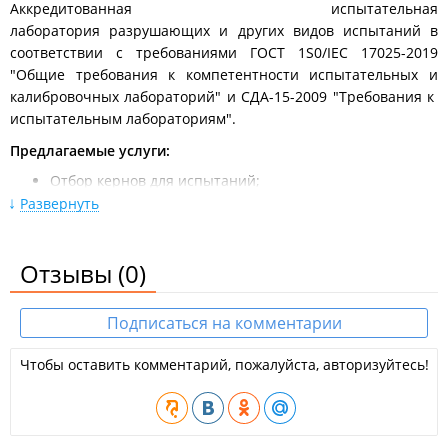
Аккредитованная испытательная
лаборатория разрушающих и других видов испытаний в
соответствии с требованиями ГОСТ 1S0/IEC 17025-2019
"Общие требования к компетентности испытательных и
калибровочных лабораторий" и СДА-15-2009 "Требования к
испытательным лабораториям".
Предлагаемые услуги:
Отбор кернов для испытаний;
Разработка и коррекция составов дорожных покрытий;
Развернуть
Лабораторных испытаний по определению основных
физико-механических характеристик асфальтобетона,
грунта, инертных материалов, бетона;
Отзывы
(0)
Контроль качества строительных материалов и
конструкций на соответствие требований;
Неразрушающий метод определения прочности
Подписаться на комментарии
бетона, обследование зданий и сооружений,
автомобильных дорог, мостов и
тоннелей, строительный контроль объектов
Чтобы оставить комментарий, пожалуйста, авторизуйтесь!
капитального строительства, технический заказчик;
Составление и экспертиза строительных смет;
Строительно-техническая экспертиза, судебная
экспертиза;