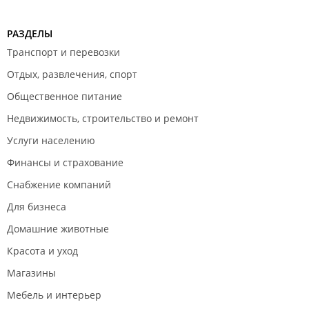
Технический заказчик и строительный контроль;
Обследований зданий и сооружений;
Испытания строительных материалов;
РАЗДЕЛЫ
Испытания грунтов и свай.
Транспорт и перевозки
Специалисты работают в строгом соответствии с
Отдых, развлечения, спорт
принятыми нормативно-правовыми регламентами (СНИП,
ГОСТ, СП).
Общественное питание
ООО "Стройтехэксперт".
Недвижимость, строительство и ремонт
Услуги населению
Финансы и страхование
Снабжение компаний
Для бизнеса
Домашние животные
Красота и уход
Магазины
Мебель и интерьер