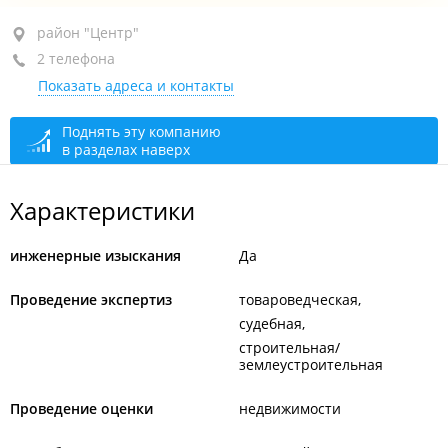
район "Центр", ул. Западная, 29 стр. 2
район "Центр"
2 телефона
пом. 11
Показать адреса и контакты
+7 967 958-72-60
+7 (423) 280-72-60
Поднять эту компанию
в разделах наверх
сегодня закрыто
Характеристики
инженерные изыскания
Да
Проведение экспертиз
товароведческая
судебная
строительная/
землеустроительная
Проведение оценки
недвижимости