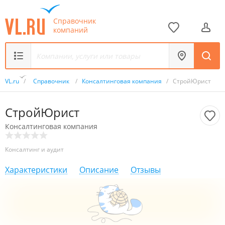
Справочник
компаний
VL.ru
/
Справочник
/
Консалтинговая компания
/
СтройЮрист
СтройЮрист
Консалтинговая компания
Консалтинг и аудит
Характеристики
Описание
Отзывы