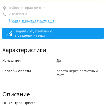
район "Вторая речка", ул. Бородинская, 46/50
район "Вторая речка"
2 телефона
1-й этаж
Показать адреса и контакты
+7 (423) 279-00-10
сегодня закрыто
Поднять эту компанию
в разделах наверх
Характеристики
Консалтинг
Да
Способы оплаты
оплата через расчётный
счёт
Описание
ООО "СтройЮрист".