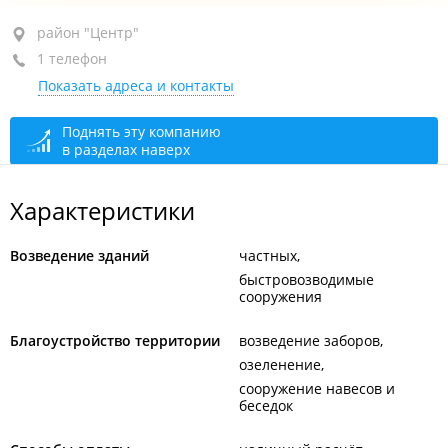
район "Центр", ул. Алеутская, 41А
район "Центр"
1 телефон
3-й этаж
Показать адреса и контакты
+7 902 488-70-42
сегодня закрыто
Поднять эту компанию
в разделах наверх
Характеристики
Возведение зданий
частных
быстровозводимые
сооружения
Благоустройство территории
возведение заборов
озеленение
сооружение навесов и
беседок