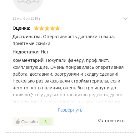
28 ноября 2019 г.
Оценка:
Достоинства:
Оперативность доставки товара,
приятные скидки
Недостатки:
Нет
Комментарий:
Покупали фанеру, проф лист,
комплектующие. Очень понравилась оперативная
работа, доставили, разгрузили и скидку сделали!
Несколько раз заказывали стройматериалы, если
чего то нет в наличии, очень быстро ищут и до
тавляют(что у других по тавщиков редкость, долго
все обычно).А здесь стараются угодить под наши
сроки! Молодцы! Скоро баню строить, за
Развернуть
материалами только в СтройМакс!
ответить
Спасибо
3