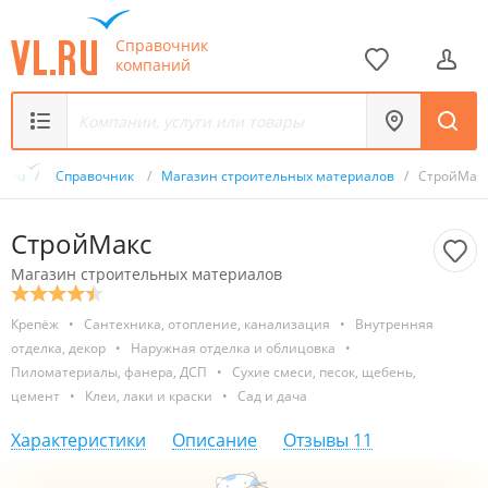
Справочник
компаний
VL.ru
/
Справочник
/
Магазин строительных материалов
/
СтройМак
СтройМакс
Магазин строительных материалов
Крепёж
•
Сантехника, отопление, канализация
•
Внутренняя
отделка, декор
•
Наружная отделка и облицовка
•
Пиломатериалы, фанера, ДСП
•
Сухие смеси, песок, щебень,
цемент
•
Клеи, лаки и краски
•
Сад и дача
Характеристики
Описание
Отзывы
11