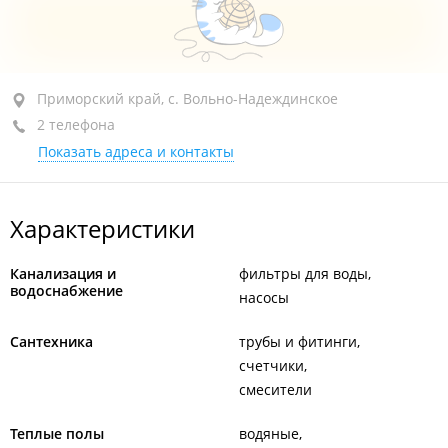
Приморский край, с. Вольно-Надеждинское, ул.
Приморский край, с. Вольно-Надеждинское
Удачная, 6 стр. 3
2 телефона
Показать адреса и контакты
+7 908 991-62-62
+7 (423) 205-65-54
РЕЖИМ РАБОТЫ:
закрыто, откроется в 09:00
Характеристики
Канализация и
фильтры для воды
водоснабжение
насосы
Сантехника
трубы и фитинги
счетчики
смесители
Теплые полы
водяные