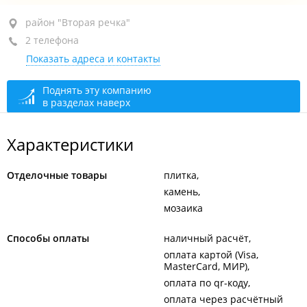
район "Вторая речка", ул. Бородинская, 46/50
район "Вторая речка"
2 телефона
ТЦ "Альянс", пав. 32
Показать адреса и контакты
+7 914 699-50-49
+7 984 157-66-36
Поднять эту компанию
в разделах наверх
открыто: 09:00–18:00
Характеристики
Отделочные товары
плитка
камень
мозаика
Способы оплаты
наличный расчёт
оплата картой (Visa,
MasterCard, МИР)
оплата по qr-коду
оплата через расчётный