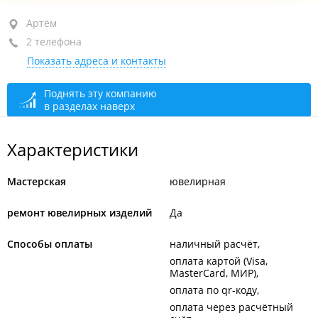
Артём, ул. Кирова, 14
Артём
2 телефона
+7 963 940-83-51
Показать адреса и контакты
+7 (423) 290-97-84
закрыто, откроется в 10:00
Поднять эту компанию
в разделах наверх
Характеристики
Мастерская
ювелирная
ремонт ювелирных изделий
Да
Способы оплаты
наличный расчёт
оплата картой (Visa,
MasterCard, МИР)
оплата по qr-коду
оплата через расчётный