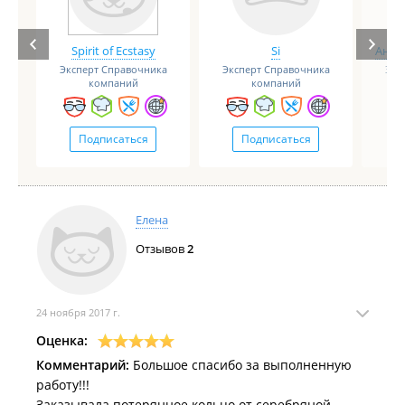
Spirit of Ecstasy
Si
Анге
Эксперт Справочника
Эксперт Справочника
Экс
компаний
компаний
Подписаться
Подписаться
Елена
Отзывов
2
24 ноября 2017 г.
Оценка:
Комментарий:
Большое спасибо за выполненную
работу!!!
Заказывала потерянное кольцо от серебряной