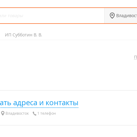
Владивос
ИП Субботин В. В.
П
ать адреса и контакты
Владивосток
1 телефон