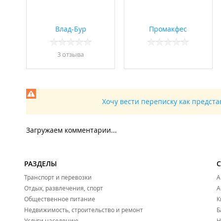
Влад-Бур
Промакфес
3 отзывa
Хочу вести переписку как предст
Загружаем комментарии...
РАЗДЕЛЫ
Транспорт и перевозки
А
Отдых, развлечения, спорт
А
Общественное питание
К
Недвижимость, строительство и ремонт
Б
Услуги населению
Н