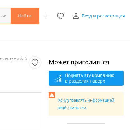
Найти
ток
Вход и регистрация
осещений: 5
Может пригодиться
Поднять эту компанию
в разделах наверх
Хочу управлять информацией
этой компании.