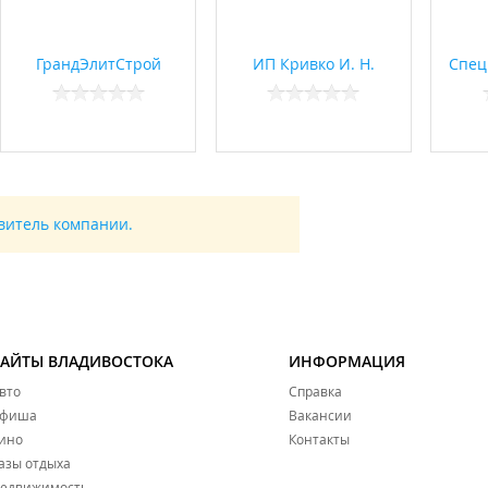
ГрандЭлитСтрой
ИП Кривко И. Н.
Спец
авитель компании.
САЙТЫ ВЛАДИВОСТОКА
ИНФОРМАЦИЯ
вто
Справка
фиша
Вакансии
ино
Контакты
азы отдыха
едвижимость