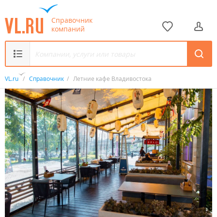
Справочник
компаний
VL.ru
/
Справочник
/
Летние кафе Владивостока