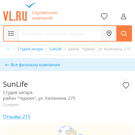
Справочник
компаний
очник
/
Студия загара
/
SunLife
/
район "Чуркин", ул. Калинина, 275
Все филиалы компании
SunLife
Студия загара
район "Чуркин", ул. Калинина, 275
Солярии
Отзывы 215