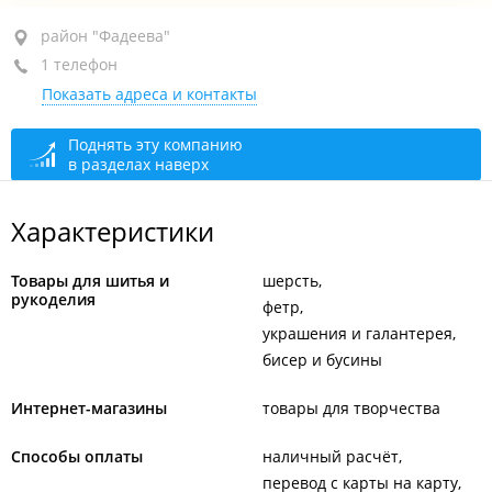
район "Фадеева", ул. Фадеева, 30А
район "Фадеева"
1 телефон
+7 902 483-67-90
Показать адреса и контакты
Прием звонков
открыто: 09:00–19:00
По предварительному звонку
открыто: 11:00–16:00
Поднять эту компанию
в разделах наверх
Характеристики
Товары для шитья и
шерсть
рукоделия
фетр
украшения и галантерея
бисер и бусины
Интернет-магазины
товары для творчества
Способы оплаты
наличный расчёт
перевод с карты на карту