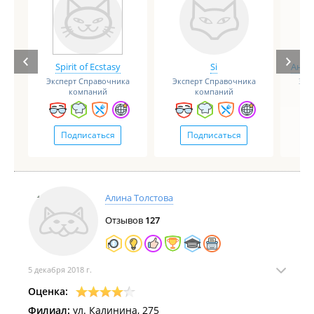
Spirit of Ecstasy
Si
Анге
Эксперт Справочника
Эксперт Справочника
Экс
компаний
компаний
Подписаться
Подписаться
Алина Толстова
Отзывов
127
5 декабря 2018 г.
Оценка:
Филиал:
ул. Калинина, 275