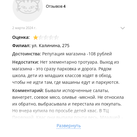
Отзывов
4
2 марта 2024 г.
Оценка:
Филиал:
ул. Калинина, 275
Достоинства:
Репутация магазина -108 рублей
Недостатки:
Нет элементарно тротуара. Выход из
магазина - это сразу парковка и дорога. Рядом
школа, дети из младших классов ходят в обход,
чтобы не идти там, где машины едут и паркуются.
Комментарий:
Бывали испорченные салаты,
винегрет, соевое мясо, оливье -мясной. Не относила
их обратно, выбрасывала и перестала их покупать.
Но вчера купила по просьбе детей квас. В ТЦ
Первомай. Квас они выпили почти весь. Младшей -
4 года стало очень плохо. Рвота даже от воды,
Развернуть
слабость.