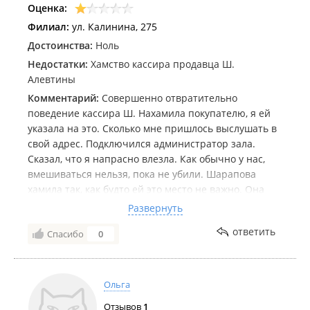
Оценка:
Филиал:
ул. Калинина, 275
Достоинства:
Ноль
Недостатки:
Хамство кассира продавца Ш.
Алевтины
Комментарий:
Совершенно отвратительно
поведение кассира Ш. Нахамила покупателю, я ей
указала на это. Сколько мне пришлось выслушать в
свой адрес. Подключился администратор зала.
Сказал, что я напрасно влезла. Как обычно у нас,
вмешиваться нельзя, пока не убили. Шарапова
хамила так, как будто ей это место не важно. Она
сказала, что пусть пишет всё, что хочет, ей всё
Развернуть
равно. Я на этом не остановлюсь Хочу, чтобы
ответить
Спасибо
0
разобрались с этим отвратительным поведением
королевы кассы . Свою жалобу я оставила в книге
жалоб.
Ольга
Отзывов
1