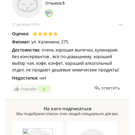
Отзывов
5
время покупки по чеку 09: 48 - пробила хребты
лососёвые на сумму 66.24 руб, которые я не
покупала! Посмотрите по камерам, руководство
данного магазина! Приехала на работу , достала из
27 декабря 2019 г.
сумки чек - смотрю , а там оказывается, хребты
Оценка:
пробиты! До этого, как -то та же самая Л*** О.А.
Филиал:
ул. Калинина, 275
пробила лишнюю коврижку медовую, жаль, поздно
Достоинства:
очень хорошая выпечка, кулинария,
опять прочитала я чек , дольше бы проездила из-за
без консервантов , всё по-домашнему, хороший
одной коврижки. Вот так мало-помалу кассир Л***
выбор чая, кофе, конфет, хороший алкогольный
собирает себе пожрать за счёт покупателей!
отдел, не продают дешёвые химические продукты!
Надеюсь, руководство магазина обратит внимание
на данную работницу и пресечёт её воровство!
Недостатки:
нет
ответить
Спасибо
4
На кого подписаться
Мы подобрали список этих людей специально для вас.