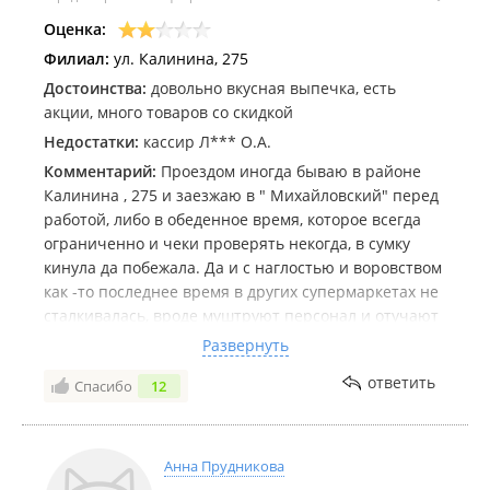
Оценка:
Филиал:
ул. Калинина, 275
Достоинства:
довольно вкусная выпечка, есть
акции, много товаров со скидкой
Недостатки:
кассир Л*** О.А.
Комментарий:
Проездом иногда бываю в районе
Калинина , 275 и заезжаю в " Михайловский" перед
работой, либо в обеденное время, которое всегда
ограниченно и чеки проверять некогда, в сумку
кинула да побежала. Да и с наглостью и воровством
как -то последнее время в других супермаркетах не
сталкивалась, вроде муштруют персонал и отучают
ВОРОВАТЬ у покупателей! Но, очевидно, в вашем
Развернуть
супермаркете " Михайловском" кассиры голодают,
ответить
Спасибо
12
за всех говорить не буду , но конкретно кассир Л***
О.А. - худощавая дама в очках, которая сидит в этом
магазине не первый год и видно считает , что
может в наглую воровать из карманов покупателей,
Анна Прудникова
пробивая левый товар в чеке! Конкретно сегодня