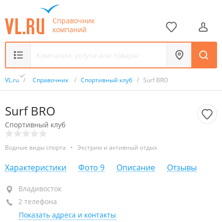
Справочник
компаний
VL.ru
/
Справочник
/
Спортивный клуб
/
Surf BRO
Surf BRO
Спортивный клуб
Водные виды спорта
•
Экстрим и активный отдых
Характеристики
Фото
9
Описание
Отзывы
Владивосток
Владивосток
2 телефона
+7 914 970-16-36
магазин
Показать адреса и контакты
+7 914 710-46-73
обучение