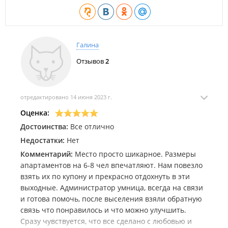
стоимость).
Стоимость проживания на 2026 г.:
Длительное проживание:
Галина
Зима:
35 000 руб./месяц;
Весна:
45 000 руб./месяц;
Отзывов
2
Осень:
40 000 руб./месяц.
Посуточное проживание:
отредактировано 14 июня 2023 г.
Межсезонье и зима:
Оценка:
15.09 – 24.12:
13 000 руб./сутки (бронь от
2 суток
);
Январь – май:
13 000 руб./сутки (бронь от
2 суток
);
Достоинства:
Все отлично
Новогодние праздники (25.12 – 11.01):
15 000 руб./
Недостатки:
Нет
сутки (бронь от
2 суток
).
Комментарий:
Место просто шикарное. Размеры
Летний период:
апартаментов на 6-8 чел впечатляют. Нам повезло
Июнь:
16 000 руб./сутки (бронь от
2 суток
).
взять их по купону и прекрасно отдохнуть в эти
Спецпредложение:
при бронировании до
31 мая
выходные. Администратор умница, всегда на связи
2026
—
14 000 руб./сутки
(бронь от
3 суток
).
и готова помочь, после выселения взяли обратную
Июль – сентябрь (до 15.09):
связь что понравилось и что можно улучшить.
1 сутки:
25 000 руб.
;
Сразу чувствуется, что все сделано с любовью и
2–3 суток:
20 000 руб./сутки
;