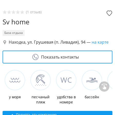
(1 отзыв)
Sv home
База отдыха
Находка, ул. Грушевая (п. Ливадия), 94
—
на карте
Показать контакты
у моря
песчаный
удобства в
бассейн
к
пляж
номере
Поднять эту компанию