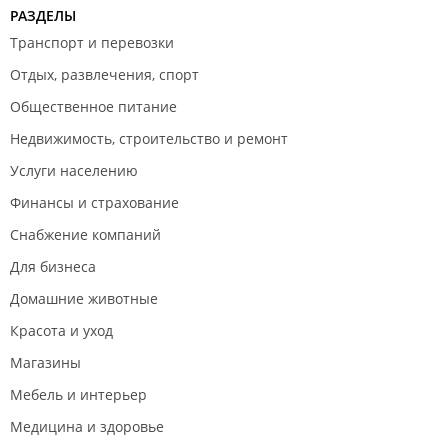
июля по 15 сентября
выезд осуществляется до
11:00
;
РАЗДЕЛЫ
Документы:
для заключения договора аренды при
заселении обязателен паспорт;
Транспорт и перевозки
ИП Устинов А. В.
Отдых, развлечения, спорт
База отдыха в
Едином реестре объектов классификации в
Общественное питание
сфере туристской индустрии
.
Недвижимость, строительство и ремонт
Услуги населению
Финансы и страхование
Снабжение компаний
Для бизнеса
Домашние животные
Красота и уход
Магазины
Мебель и интерьер
Медицина и здоровье