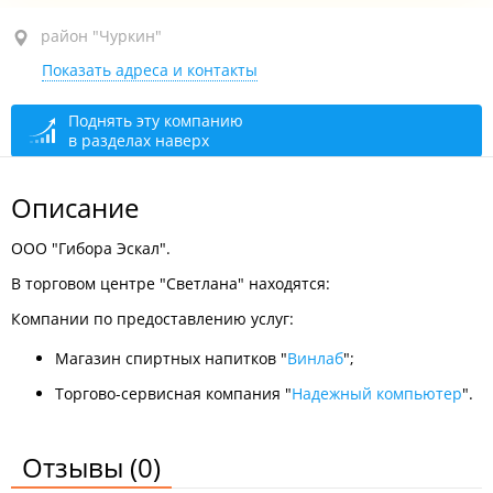
район "Чуркин", ул. Калинина, 269А
район "Чуркин"
Показать адреса и контакты
сегодня закрыто
Поднять эту компанию
в разделах наверх
Описание
ООО "Гибора Эскал".
В торговом центре "Светлана" находятся:
Компании по предоставлению услуг:
Магазин спиртных напитков "
Винлаб
";
Торгово-сервисная компания "
Надежный компьютер
".
Отзывы
(0)