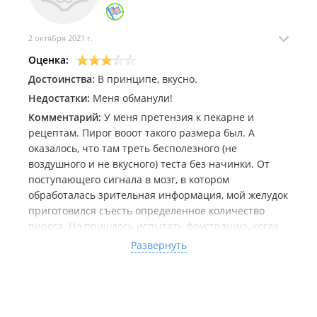
2 октября 2021 г.
Оценка:
Достоинства:
В принципе, вкусно.
Недостатки:
Меня обманули!
Комментарий:
У меня претензия к пекарне и
рецептам. Пирог вооот такого размера был. А
оказалось, что там треть бесполезного (не
воздушного и не вкусного) теста без начинки. От
поступающего сигнала в мозг, в котором
обработалась зрительная информация, мой желудок
приготовился съесть определенное количество
пирога. Но пришлось испытать фрустрацию, когда
дело дошло до употребления продукта. Сейчас
Развернуть
остается наесться воспоминаниями об этом пироге.
Испытываю душевную боль.
Сам пирог вкусный, с творогом и клубникой.