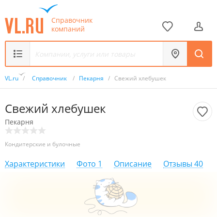
Справочник
компаний
VL.ru
/
Справочник
/
Пекарня
/
Свежий хлебушек
Свежий хлебушек
Пекарня
Кондитерские и булочные
Характеристики
Фото
1
Описание
Отзывы
40