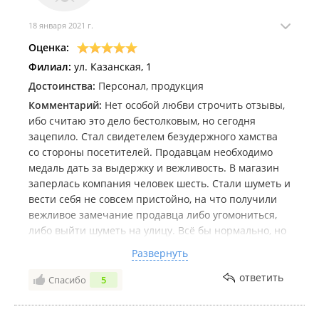
18 января 2021 г.
Оценка:
Филиал:
ул. Казанская, 1
Достоинства:
Персонал, продукция
Комментарий:
Нет особой любви строчить отзывы,
ибо считаю это дело бестолковым, но сегодня
зацепило. Стал свидетелем безудержного хамства
со стороны посетителей. Продавцам необходимо
медаль дать за выдержку и вежливость. В магазин
заперлась компания человек шесть. Стали шуметь и
вести себя не совсем пристойно, на что получили
вежливое замечание продавца либо угомониться,
либо выйти шуметь на улицу. Всё бы нормально, но
одна мадам из компании проявила агрессию и
Развернуть
решила во что бы то ни было сделать гадость:
потребовала книгу жалоб и начала грозиться
ответить
Спасибо
5
написать какую-нибудь гадость на сайте. Поэтому
пишу отзыв, чтобы соблюсти необходимый баланс