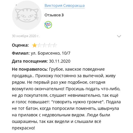
мнений по этой ситуации: продавцы вели себя
Виктория Сиворакша
исключительно вежливо и тактично, а вот
Отзывов
3
покупательница откровенно и с вызовом хамила,
пользуясь своим преимуществом.
30 ноября 2020 г.
Оценка:
Филиал:
ул. Борисенко, 10/7
Дата посещения:
30.11.2020
Не понравилось:
Грубое, хамское поведение
продавца.. Прихожу постоянно за выпечкой, живу
рядом. Не первый раз уже подобное, сегодня
возмутило окончательно! Просишь подать что-либо,
не до покупателя, слушает невнимательно, так ещё
и голос повышает: "говорить нужно громче". Подала
не тот батон, когда попросили поменять, швырнула
на прилавок с недовольным видом. Люди были
ошарашены, так как видели и слышали всё
прекрасно!