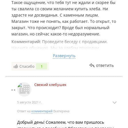
Такое ощущение, что тебя тут не ждали и скорее бы
ты свалила со своим желанием купить хлеба. Ни
здрасте ни досвиданья. С каменным лицом.
Магазин тоже не понять, как работает. То открыт, то
закрыт. Что происходит? Вроде был нормальный
магазин, но сейчас какое-то недоразумение.
Комментарий:
Проведите беседу с продавцами.
Научите общению. Мы за хлебом приходим,
вообще-то, и естественное желание, чтоб было
Развернуть
вежливое отношение к покупателю. Если график
ответить
Спасибо
1
изменился, то может быть стоит это отразить в
вывеске с часами работы.
Свежий хлебушек
5 августа 2021 г.
Ответ на
комментарий
Екатерина
Добрый день! Сожалеем, что вам пришлось