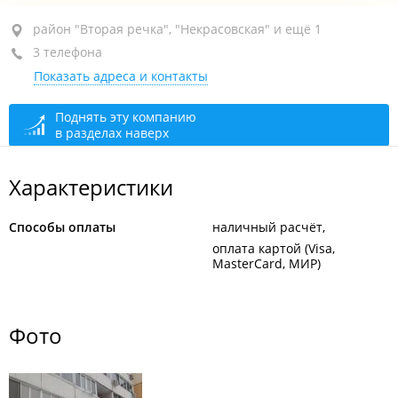
район "Вторая речка", ул. Русская, 74 стр. 2
район "Вторая речка", "Некрасовская" и ещё 1
3 телефона
+7 902 524-08-18
Показать адреса и контакты
закрыто, откроется в 08:00
Поднять эту компанию
в разделах наверх
Характеристики
Способы оплаты
наличный расчёт
оплата картой (Visa,
MasterCard, МИР)
Фото