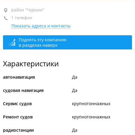
район "Чуркин", ул. Гульбиновича, 13А
район "Чуркин"
1 телефон
2-й этаж
Показать адреса и контакты
+7 (423) 206-01-36
сегодня закрыто
Поднять эту компанию
в разделах наверх
Характеристики
автонавигация
Да
судовая навигация
Да
Сервис судов
крупнотоннажных
Ремонт судов
крупнотоннажных
радиостанции
Да