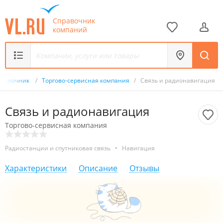
Справочник
компаний
правочник
/
Торгово-сервисная компания
/
Связь и радионавигация
Связь и радионавигация
Торгово-сервисная компания
Радиостанции и спутниковая связь
•
Навигация
Характеристики
Описание
Отзывы